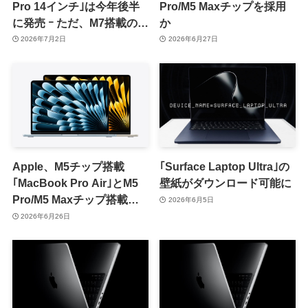
Pro 14インチ｣は今年後半
Pro/M5 Maxチップを採用
に発売 ｰ ただ、M7搭載の刷
か
新モデルが2027年前半に続
2026年7月2日
2026年6月27日
けて投入見込み
Apple、M5チップ搭載
｢Surface Laptop Ultra｣の
｢MacBook Pro Air｣とM5
壁紙がダウンロード可能に
Pro/M5 Maxチップ搭載
2026年6月5日
｢MacBook Pro｣の整備済
2026年6月26日
み品を販売開始