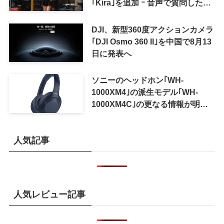
｢Kira｣を追加 ｰ 音声で質問した
り、リアルタイム翻訳などが利用
可能に
DJI、新型360度アクションカメラ
｢DJI Osmo 360 II｣を中国で8月13
日に発表へ
ソニーのヘッドホン｢WH-
1000XM4｣の派生モデル｢WH-
1000XM4C｣の更なる情報が明ら
かに
人気記事
人気レビュー記事