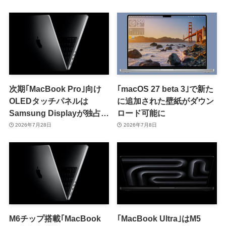
次期｢MacBook Pro｣向け
｢macOS 27 beta 3｣で新た
OLEDタッチパネルは
に追加された壁紙がダウン
Samsung Displayが独占供
ロード可能に
給へ ｰ 来月より量産開始か
2026年7月28日
2026年7月8日
M6チップ搭載｢MacBook
｢MacBook Ultra｣はM5