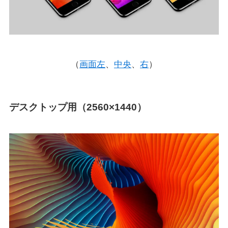
（
画面左
、
中央
、
右
）
デスクトップ用（2560×1440）