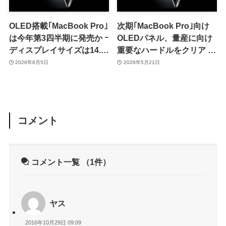
OLED搭載｢MacBook Pro｣
次期｢MacBook Pro｣向け
は今年第3四半期に発売か ｰ
OLEDパネル、量産に向け
ディスプレイサイズは14.3
重要なハードルをクリア ｰ
インチと16.3インチとの情
早ければ来月より量産出荷
2026年6月5日
2026年5月21日
報も
を開始
コメント
コメント一覧
（1件）
ヤス
2016年10月29日 09:09