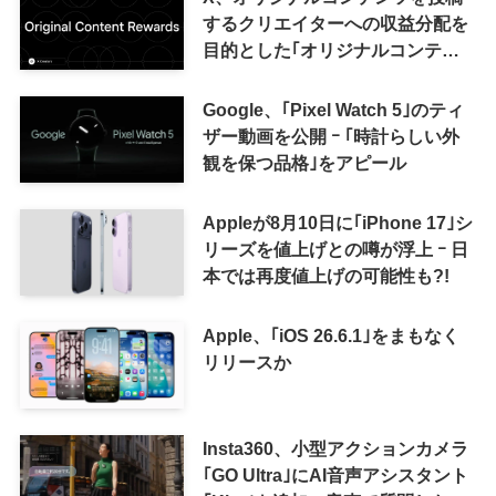
するクリエイターへの収益分配を
目的とした｢オリジナルコンテン
ツ報酬プログラム｣を導入へ ｰ 従
来の｢収益分配｣は廃止
Google、｢Pixel Watch 5｣のティ
ザー動画を公開 ｰ ｢時計らしい外
観を保つ品格｣をアピール
Appleが8月10日に｢iPhone 17｣シ
リーズを値上げとの噂が浮上 ｰ 日
本では再度値上げの可能性も?!
Apple、｢iOS 26.6.1｣をまもなく
リリースか
Insta360、小型アクションカメラ
｢GO Ultra｣にAI音声アシスタント