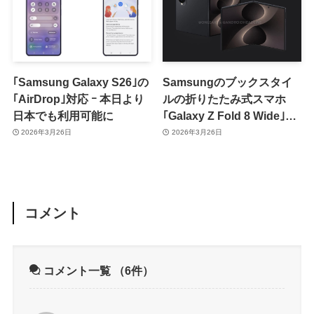
｢Samsung Galaxy S26｣の
Samsungのブックスタイ
｢AirDrop｣対応 ｰ 本日より
ルの折りたたみ式スマホ
日本でも利用可能に
｢Galaxy Z Fold 8 Wide｣は
こんな感じに ｰ CADレンダ
2026年3月26日
2026年3月26日
リング画像が公開
コメント
コメント一覧
（6件）