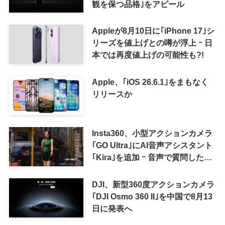
観を保つ品格｣をアピール
Appleが8月10日に｢iPhone 17｣シ
リーズを値上げとの噂が浮上 ｰ 日
本では再度値上げの可能性も?!
Apple、｢iOS 26.6.1｣をまもなく
リリースか
Insta360、小型アクションカメラ
｢GO Ultra｣にAI音声アシスタント
｢Kira｣を追加 ｰ 音声で質問した
り、リアルタイム翻訳などが利用
可能に
DJI、新型360度アクションカメラ
｢DJI Osmo 360 II｣を中国で8月13
日に発表へ