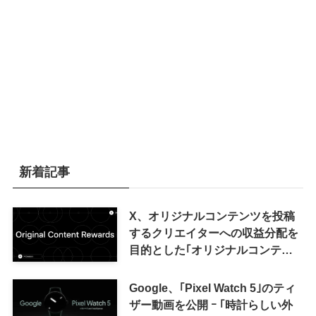
新着記事
X、オリジナルコンテンツを投稿
するクリエイターへの収益分配を
目的とした｢オリジナルコンテン
ツ報酬プログラム｣を導入へ ｰ 従
来の｢収益分配｣は廃止
Google、｢Pixel Watch 5｣のティ
ザー動画を公開 ｰ ｢時計らしい外