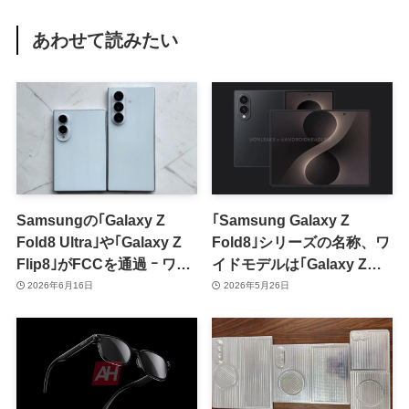
あわせて読みたい
Samsungの｢Galaxy Z
｢Samsung Galaxy Z
Fold8 Ultra｣や｢Galaxy Z
Fold8｣シリーズの名称、ワ
Flip8｣がFCCを通過 ｰ ワイ
イドモデルは｢Galaxy Z
ドモデルの｢Galaxy Z
Fold8｣で｢Galaxy Z Fold7｣
2026年6月16日
2026年5月26日
Fold8｣はシンガポールの認
の後継モデルは｢Galaxy Z
証を取得
Fold8 Ultra｣に?!