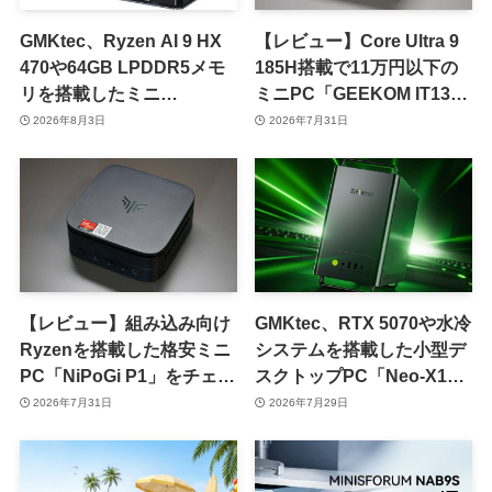
GMKtec、Ryzen AI 9 HX
【レビュー】Core Ultra 9
470や64GB LPDDR5メモ
185H搭載で11万円以下の
リを搭載したミニ
ミニPC「GEEKOM IT13
PC「EVO-X1 Pro」を販売
Max」をチェック
2026年8月3日
2026年7月31日
開始
【レビュー】組み込み向け
GMKtec、RTX 5070や水冷
Ryzenを搭載した格安ミニ
システムを搭載した小型デ
PC「NiPoGi P1」をチェッ
スクトップPC「Neo-X1」
ク ｰ 1年前の同価格帯モデ
シリーズを発表
2026年7月31日
2026年7月29日
ルより高性能