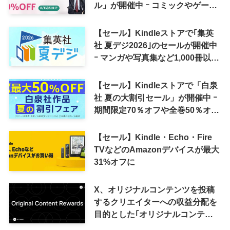
ル」が開催中 ｰ コミックやゲーム
関連書籍などが最大50％オフに
【セール】Kindleストアで｢集英
社 夏デジ2026｣のセールが開催中
ｰ マンガや写真集など1,000冊以上
が30％ポイント還元に
【セール】Kindleストアで「白泉
社 夏の大割引セール」が開催中 ｰ
期間限定70％オフや全巻50％オフ
など
【セール】Kindle・Echo・Fire
TVなどのAmazonデバイスが最大
31%オフに
X、オリジナルコンテンツを投稿
するクリエイターへの収益分配を
目的とした｢オリジナルコンテン
ツ報酬プログラム｣を導入へ ｰ 従