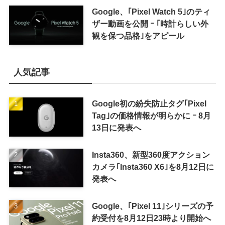
来の｢収益分配｣は廃止
Google、｢Pixel Watch 5｣のティ
ザー動画を公開 ｰ ｢時計らしい外
観を保つ品格｣をアピール
人気記事
Google初の紛失防止タグ｢Pixel
Tag｣の価格情報が明らかに ｰ 8月
13日に発表へ
Insta360、新型360度アクション
カメラ｢Insta360 X6｣を8月12日に
発表へ
Google、｢Pixel 11｣シリーズの予
約受付を8月12日23時より開始へ