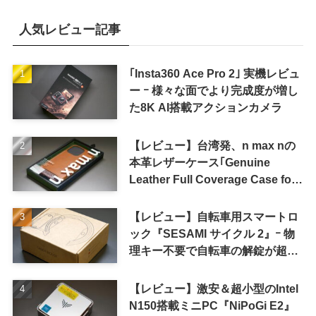
人気レビュー記事
｢Insta360 Ace Pro 2｣ 実機レビュ
ー ｰ 様々な面でより完成度が増し
た8K AI搭載アクションカメラ
【レビュー】台湾発、n max nの
本革レザーケース｢Genuine
Leather Full Coverage Case for
iPhone 16 Pro｣
【レビュー】自転車用スマートロ
ック『SESAMI サイクル 2』ｰ 物
理キー不要で自転車の解錠が超簡
単に
【レビュー】激安＆超小型のIntel
N150搭載ミニPC『NiPoGi E2』