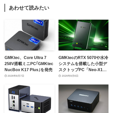
あわせて読みたい
GMKtec、Core Ultra 7
GMKtecのRTX 5070や水冷
258V搭載ミニPC｢GMKtec
システムを搭載した小型デ
NucBox K17 Plus｣を発売
スクトップPC「Neo-X1」
シリーズ、日本でも9月中
2026年8月7日
2026年8月6日
旬に発売へ