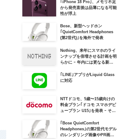
｢iPhone 18 Pro｣、メモリ不足
から発売直後は品薄になる可能
性が浮上
Bose、新型ヘッドホン
｢QuietComfort Headphones
(第2世代)｣を海外で発表
Nothing、来年にスマホのライ
ンナップを倍増させる計画を明
らかに ｰ 年内には更なる新製
品も投入へ
｢LINE｣アプリがLiquid Glass
に対応
NTTドコモ、5歳〜15歳向けの
料金プラン｢ドコモ スマホデビ
ュープラン U15｣を発表 ｰ その
家族がおトクになる｢ドコモ 親
子割｣も
｢Bose QuietComfort
Headphones｣の第2世代モデル
のレンダリング画像やPR画像