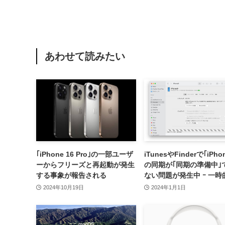
あわせて読みたい
｢iPhone 16 Pro｣の一部ユーザ
iTunesやFinderで｢iPho
ーからフリーズと再起動が発生
の同期が｢同期の準備中｣
する事象が報告される
ない問題が発生中 ｰ 一時
避方法も紹介
2024年10月19日
2024年1月1日