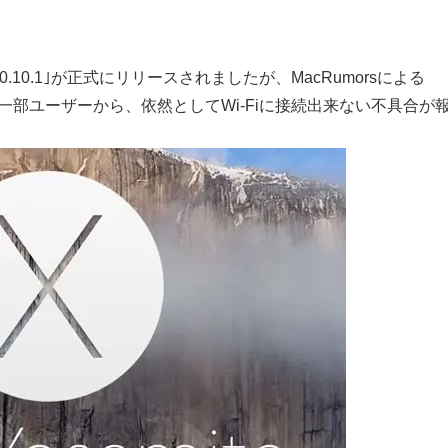
e 10.10.1｣が正式にリリースされましたが、MacRumorsによる
プデートした一部ユーザーから、依然としてWi-Fiに接続出来ない不具合が