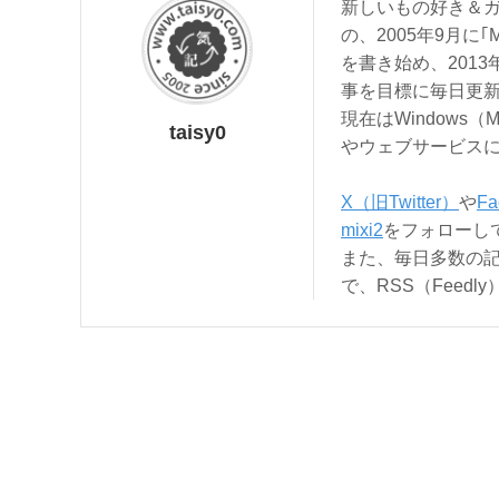
新しいもの好き＆ガ
の、2005年9月に｢
を書き始め、201
事を目標に毎日更
現在はWindows（
taisy0
やウェブサービス
X（旧Twitter）
や
Fa
mixi2
をフォローし
また、毎日多数の
で、RSS（Feed