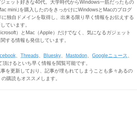
ジェット好きな40代。大学時代からWindows一筋だったもの
Mac mini｣を購入したのをきっかけにWindowsとMacのブログ
3年に独自ドメインを取得し、出来る限り早く情報をお伝えする
新しています。
Microsoft）とMac（Apple）だけでなく、気になるガジェット
に関する情報も発信しています。
cebook
、
Threads
、
Bluesky
、
Mastodon
、
Googleニュース
、
て頂けるといち早く情報を閲覧可能です。
記事を更新しており、記事が埋もれてしまうことも多々あるの
ly）の購読もオススメします。