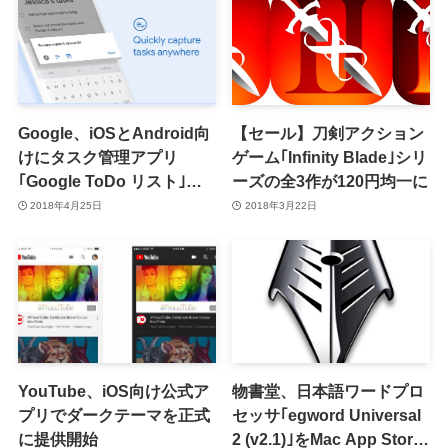
Google、iOSとAndroid向
【セール】刀剣アクション
けにタスク管理アプリ
ゲーム｢Infinity Blade｣シリ
｢Google ToDo リスト｣を
ーズの全3作が120円均一に
リリース
2018年4月25日
2018年3月22日
YouTube、iOS向け公式ア
物書堂、日本語ワードプロ
プリでダークテーマを正式
セッサ｢egword Universal
に提供開始
2 (v2.1)｣をMac App Store