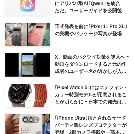
にアリババ製AI｢Qwen｣を統合 ｰ
ただ、ユーザーガイドを公開後に
削除
正式発表を前に｢Pixel 11 Pro XL｣
の実機やパッケージ写真が登場
X、動画のパクツイ対策を導入へ ｰ
動画をダウンロードすると元の作
成者のユーザー名の透かしが入る
ように
｢Pixel Watch 5｣にはステフィン・
カリー特別モデルが用意されるこ
とが明らかに ｰ 日本での発売は期
待しない方が良さそう
｢iPhone Ultra｣用とされるサード
パーティ製レンズプロテクターが
登場 ｰ 2眼カメラ搭載や一部本体