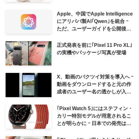
に
Apple、中国でApple Intelligence
にアリババ製AI｢Qwen｣を統合 ｰ
ただ、ユーザーガイドを公開後に
削除
正式発表を前に｢Pixel 11 Pro XL｣
の実機やパッケージ写真が登場
X、動画のパクツイ対策を導入へ ｰ
動画をダウンロードすると元の作
成者のユーザー名の透かしが入る
ように
｢Pixel Watch 5｣にはステフィン・
カリー特別モデルが用意されるこ
とが明らかに ｰ 日本での発売は期
待しない方が良さそう