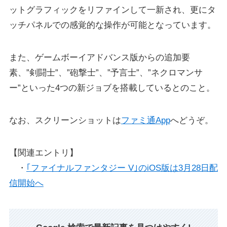
ットグラフィックをリファインして一新され、更にタ
ッチパネルでの感覚的な操作が可能となっています。
また、ゲームボーイアドバンス版からの追加要
素、”剣闘士”、”砲撃士”、”予言士”、”ネクロマンサ
ー”といった4つの新ジョブを搭載しているとのこと。
なお、スクリーンショットは
ファミ通App
へどうぞ。
【関連エントリ】
・
｢ファイナルファンタジー V｣のiOS版は3月28日配
信開始へ