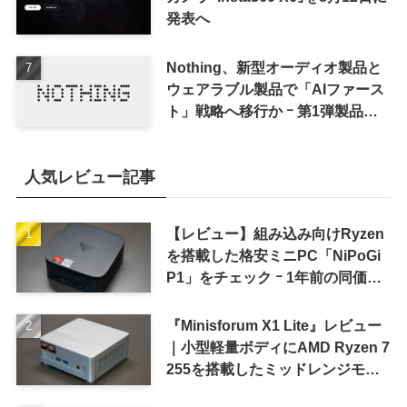
発表へ
Nothing、新型オーディオ製品と
ウェアラブル製品で「AIファース
ト」戦略へ移行か ｰ 第1弾製品は
8〜9月に順次発表との情報
人気レビュー記事
【レビュー】組み込み向けRyzen
を搭載した格安ミニPC「NiPoGi
P1」をチェック ｰ 1年前の同価格
帯モデルより高性能
『Minisforum X1 Lite』レビュー
｜小型軽量ボディにAMD Ryzen 7
255を搭載したミッドレンジモデ
ル