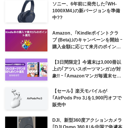
ソニー、6年前に発売した｢WH-
1000XM4｣の新バージョンを準備
中??
Amazon、｢Kindleポイントクラ
ブ (Beta)｣のキャンペーンを開始 ｰ
購入金額に応じて来月のポイント
還元率アップ
【3日間限定】今週末は3,000冊以
上の｢アツいスポーツマンガ｣が対
象!! ｰ ｢Amazonマンガ毎週末セー
ル｣がスタート
【セール】楽天モバイルが
｢AirPods Pro 3｣を1,900円オフで
販売中
DJI、新型360度アクションカメラ
｢DJI Osmo 360 II｣を中国で急遽本