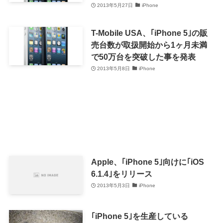
かえサポート」を発表
2013年5月27日
iPhone
T-Mobile USA、｢iPhone 5｣の販
売台数が取扱開始から1ヶ月未満
で50万台を突破した事を発表
2013年5月8日
iPhone
Apple、｢iPhone 5｣向けに｢iOS
6.1.4｣をリリース
2013年5月3日
iPhone
｢iPhone 5｣を生産している