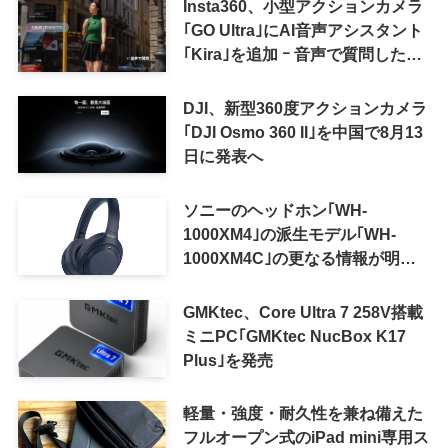
Insta360、小型アクションカメラ
｢GO Ultra｣にAI音声アシスタント
｢Kira｣を追加 ｰ 音声で質問した
り、リアルタイム翻訳などが利用
可能に
DJI、新型360度アクションカメラ
｢DJI Osmo 360 II｣を中国で8月13
日に発表へ
ソニーのヘッドホン｢WH-
1000XM4｣の派生モデル｢WH-
1000XM4C｣の更なる情報が明ら
かに
GMKtec、Core Ultra 7 258V搭載
ミニPC｢GMKtec NucBox K17
Plus｣を発売
軽量・強度・耐久性を兼ね備えた
フルオープン式のiPad mini専用ス