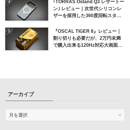
｢TORRAS Ostand Q3 レザートー
ン｣ レビュー｜次世代シリコンレ
ザーを採用した360度回転スタン
ド搭載ケース
『OSCAL TIGER 8』レビュー｜
割り切りも必要だが、2万円未満
で購入出来る120Hz対応大画面ス
マホ
アーカイブ
ア
ー
カ