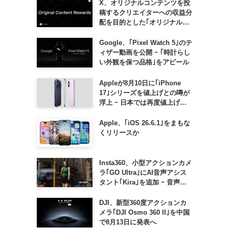
X、オリジナルコンテンツを投
稿するクリエイターへの収益分
配を目的とした｢オリジナルコ
ンテンツ報酬プログラム｣を導
入へ ｰ 従来の｢収益分配｣は廃
Google、｢Pixel Watch 5｣のテ
止
ィザー動画を公開 ｰ ｢時計らし
い外観を保つ品格｣をアピール
Appleが8月10日に｢iPhone
17｣シリーズを値上げとの噂が
浮上 ｰ 日本では再度値上げの
可能性も?!
Apple、｢iOS 26.6.1｣をまもな
くリリースか
Insta360、小型アクションカメ
ラ｢GO Ultra｣にAI音声アシス
タント｢Kira｣を追加 ｰ 音声で
質問したり、リアルタイム翻訳
などが利用可能に
DJI、新型360度アクションカ
メラ｢DJI Osmo 360 II｣を中国
で8月13日に発表へ