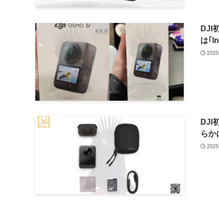
DJI
は｢I
202
DJI
らか
202