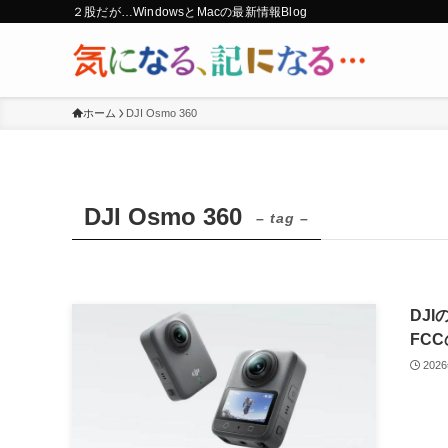
２股だが…WindowsとMacの最新情報Blog
ホーム
DJI Osmo 360
DJI Osmo 360
– tag –
DJI
FC
202