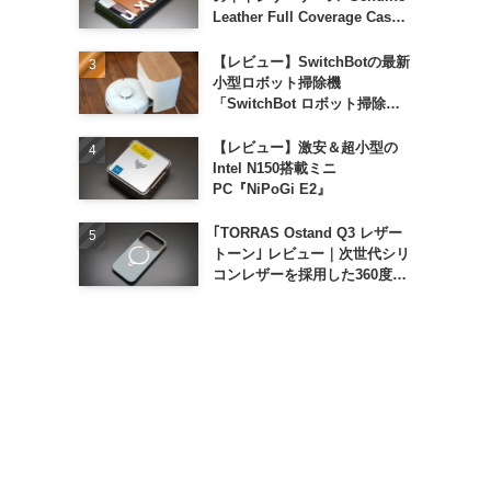
Leather Full Coverage Case
for iPhone 16 Pro｣
【レビュー】SwitchBotの最新
小型ロボット掃除機
「SwitchBot ロボット掃除機
K11+」
【レビュー】激安＆超小型の
Intel N150搭載ミニ
PC『NiPoGi E2』
｢TORRAS Ostand Q3 レザー
トーン｣ レビュー｜次世代シリ
コンレザーを採用した360度回
転スタンド搭載ケース