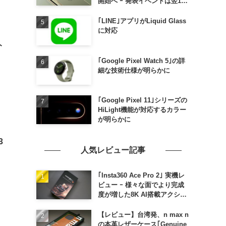
開始へ ｰ 発表イベントは翌13
日午前7時〜
｢LINE｣アプリがLiquid Glass
に対応
ト
｢Google Pixel Watch 5｣の詳
細な技術仕様が明らかに
｢Google Pixel 11｣シリーズの
HiLight機能が対応するカラー
が明らかに
3
人気レビュー記事
｢Insta360 Ace Pro 2｣ 実機レ
ビュー ｰ 様々な面でより完成
度が増した8K AI搭載アクショ
ンカメラ
【レビュー】台湾発、n max n
の本革レザーケース｢Genuine