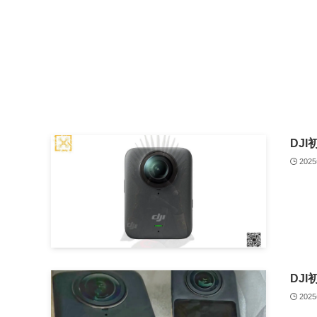
DJI
202
DJI
202