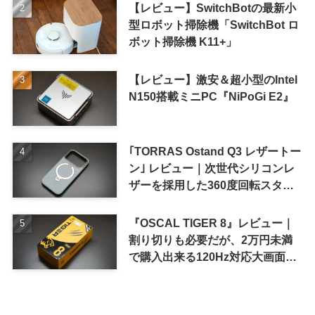
【レビュー】SwitchBotの最新小
型ロボット掃除機「SwitchBot ロ
ボット掃除機 K11+」
【レビュー】激安＆超小型のIntel
N150搭載ミニPC『NiPoGi E2』
｢TORRAS Ostand Q3 レザートー
ン｣ レビュー｜次世代シリコンレ
ザーを採用した360度回転スタン
ド搭載ケース
『OSCAL TIGER 8』レビュー｜
割り切りも必要だが、2万円未満
で購入出来る120Hz対応大画面ス
マホ