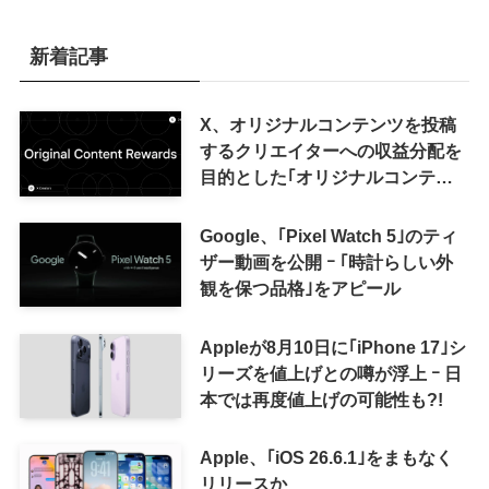
新着記事
X、オリジナルコンテンツを投稿
するクリエイターへの収益分配を
目的とした｢オリジナルコンテン
ツ報酬プログラム｣を導入へ ｰ 従
来の｢収益分配｣は廃止
Google、｢Pixel Watch 5｣のティ
ザー動画を公開 ｰ ｢時計らしい外
観を保つ品格｣をアピール
Appleが8月10日に｢iPhone 17｣シ
リーズを値上げとの噂が浮上 ｰ 日
本では再度値上げの可能性も?!
Apple、｢iOS 26.6.1｣をまもなく
リリースか