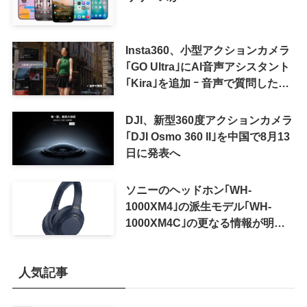
Insta360、小型アクションカメラ
｢GO Ultra｣にAI音声アシスタント
｢Kira｣を追加 ｰ 音声で質問した
り、リアルタイム翻訳などが利用
可能に
DJI、新型360度アクションカメラ
｢DJI Osmo 360 II｣を中国で8月13
日に発表へ
ソニーのヘッドホン｢WH-
1000XM4｣の派生モデル｢WH-
1000XM4C｣の更なる情報が明ら
かに
人気記事