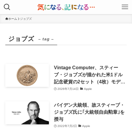
ホーム
ジョブズ
ジョブズ
– tag –
Vintage Computer、スティー
ブ・ジョブズが描かれた米1ドル
記念硬貨の2セット（4枚）モデル
を販売開始
2026年7月14日
Apple
バイデン大統領、故スティーブ・
ジョブズ氏に｢大統領自由勲章｣を
授与
2022年7月2日
Apple