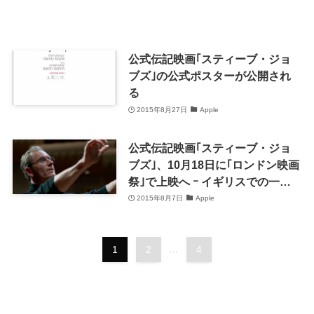
公式伝記映画｢スティーブ・ジョ
ブズ｣の公式ポスターが公開され
る
2015年8月27日
Apple
公式伝記映画｢スティーブ・ジョ
ブズ｣、10月18日に｢ロンドン映画
祭｣で上映へ ｰ イギリスでの一般
公開は11月13日
2015年8月7日
Apple
1
2
...
4