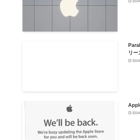
201
Para
リー
201
Appl
201