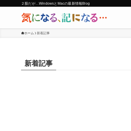
２股だが…WindowsとMacの最新情報Blog
ホーム
新着記事
新着記事