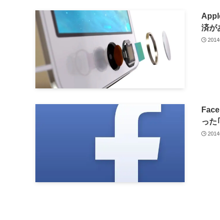
Ap
済が
201
Fa
った｢
201