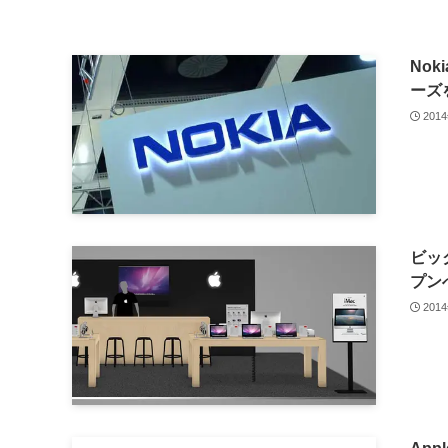
Nok
ーズ
201
ビッ
プン
201