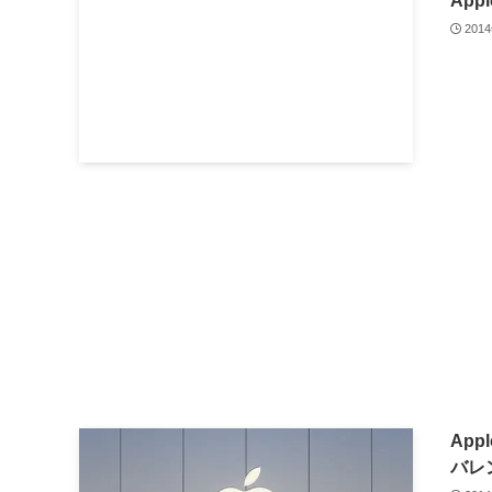
App
201
Ap
バレ