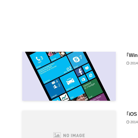
｢Wi
201
｢iO
201