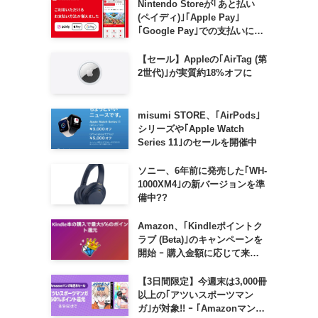
Nintendo Storeが｢あと払い
(ペイディ)｣｢Apple Pay｣
｢Google Pay｣での支払いに対
応
【セール】Appleの｢AirTag (第
2世代)｣が実質約18%オフに
misumi STORE、｢AirPods｣
シリーズや｢Apple Watch
Series 11｣のセールを開催中
ソニー、6年前に発売した｢WH-
1000XM4｣の新バージョンを準
備中??
Amazon、｢Kindleポイントク
ラブ (Beta)｣のキャンペーンを
開始 ｰ 購入金額に応じて来月
のポイント還元率アップ
【3日間限定】今週末は3,000冊
以上の｢アツいスポーツマン
ガ｣が対象!! ｰ ｢Amazonマンガ