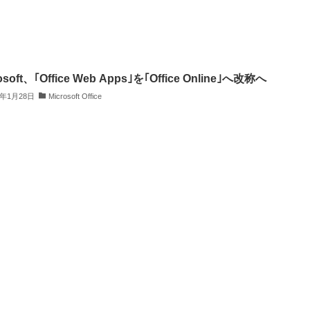
osoft、｢Office Web Apps｣を｢Office Online｣へ改称へ
4年1月28日
Microsoft Office