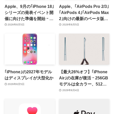
Apple、9月の｢iPhone 18｣
Apple、｢AirPods Pro 2/3｣
シリーズの発表イベント開
｢AirPods 4｣｢AirPods Max
催に向けた準備を開始 ｰ 9
2｣向けの最新のベータ版フ
月8日か9月9日に開催見込
ァームウェア｢9A5336b｣を
2026年8月5日
2026年8月5日
み
提供開始
｢iPhone｣の2027年モデル
【最大26%オフ】｢iPhone
はディスプレイが大型化か
Air｣の在庫が復活 ｰ 256GB
モデルは全カラー、512GB
2026年8月5日
モデルはホワイト以外が在
2026年8月4日
庫有り