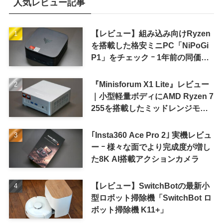
人気レビュー記事
【レビュー】組み込み向けRyzen
を搭載した格安ミニPC「NiPoGi
P1」をチェック ｰ 1年前の同価格
帯モデルより高性能
『Minisforum X1 Lite』レビュー
｜小型軽量ボディにAMD Ryzen 7
255を搭載したミッドレンジモデ
ル
｢Insta360 Ace Pro 2｣ 実機レビュ
ー ｰ 様々な面でより完成度が増し
た8K AI搭載アクションカメラ
【レビュー】SwitchBotの最新小
型ロボット掃除機「SwitchBot ロ
ボット掃除機 K11+」