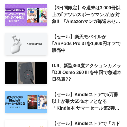
【3日間限定】今週末は3,000冊以
上の｢アツいスポーツマンガ｣が対
象!! ｰ ｢Amazonマンガ毎週末セー
ル｣がスタート
【セール】楽天モバイルが
｢AirPods Pro 3｣を1,900円オフで
販売中
DJI、新型360度アクションカメラ
｢DJI Osmo 360 II｣を中国で急遽本
日発表??
【セール】Kindleストアで5万冊
以上が最大65％オフとなる
「Kindle本 サマーセール第2弾」
がスタート
【セール】Kindleストアで「カド