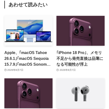
あわせて読みたい
Apple、｢macOS Tahoe
｢iPhone 18 Pro｣、メモリ
26.6.1｣｢macOS Sequoia
不足から発売直後は品薄に
15.7.9｣｢macOS Sonoma
なる可能性が浮上
14.8.9｣をリリース ｰ 画面共
2026年8月7日
2026年8月7日
有の脆弱性を修正