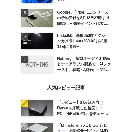
善へ
Google、｢Pixel 11｣シリーズ
の予約受付を8月12日23時より
開始へ ｰ 発表イベントは翌13
日午前7時〜
Insta360、新型360度アクショ
ンカメラ｢Insta360 X6｣を8月
12日に発表へ
Nothing、新型オーディオ製品
とウェアラブル製品で「AIファ
ースト」戦略へ移行か ｰ 第1弾
製品は8〜9月に順次発表との
情報
人気レビュー記事
【レビュー】組み込み向け
Ryzenを搭載した格安ミニ
PC「NiPoGi P1」をチェック
ｰ 1年前の同価格帯モデルより
高性能
『Minisforum X1 Lite』レビ
ュー｜小型軽量ボディにAMD