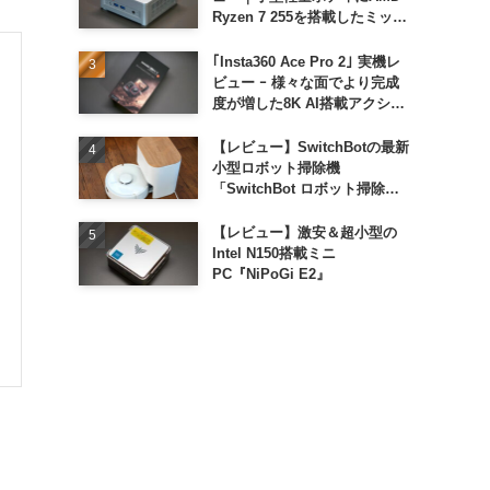
Ryzen 7 255を搭載したミッド
レンジモデル
｢Insta360 Ace Pro 2｣ 実機レ
ビュー ｰ 様々な面でより完成
度が増した8K AI搭載アクショ
ンカメラ
【レビュー】SwitchBotの最新
小型ロボット掃除機
「SwitchBot ロボット掃除機
K11+」
【レビュー】激安＆超小型の
Intel N150搭載ミニ
PC『NiPoGi E2』