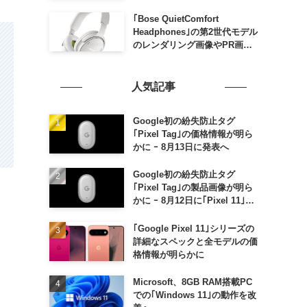
家族がおトクになる｢ドコモ 親
子割｣も
｢Bose QuietComfort
Headphones｣の第2世代モデル
のレンダリング画像やPR画像
が流出 ｰ まもなく発表か
人気記事
Google初の紛失防止タグ
｢Pixel Tag｣の価格情報が明ら
かに ｰ 8月13日に発表へ
Google初の紛失防止タグ
｢Pixel Tag｣の製品画像が明ら
かに ｰ 8月12日に｢Pixel 11｣な
どと一緒に発表か
｢Google Pixel 11｣シリーズの
詳細なスペックと全モデルの価
格情報が明らかに
Microsoft、8GB RAM搭載PC
での｢Windows 11｣の動作を改