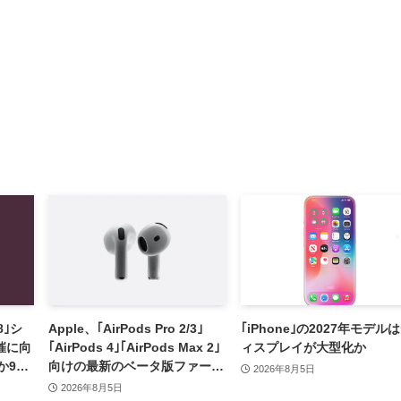
8｣シ
Apple、｢AirPods Pro 2/3｣
｢iPhone｣の2027年モデル
催に向
｢AirPods 4｣｢AirPods Max 2｣
ィスプレイが大型化か
か9月
向けの最新のベータ版ファーム
2026年8月5日
ウェア｢9A5336b｣を提供開始
2026年8月5日