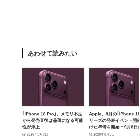
あわせて読みたい
｢iPhone 18 Pro｣、メモリ不足
Apple、9月の｢iPhone 1
から発売直後は品薄になる可能
リーズの発表イベント開
性が浮上
けた準備を開始 ｰ 9月8日
9日に開催見込み
2026年8月7日
2026年8月5日