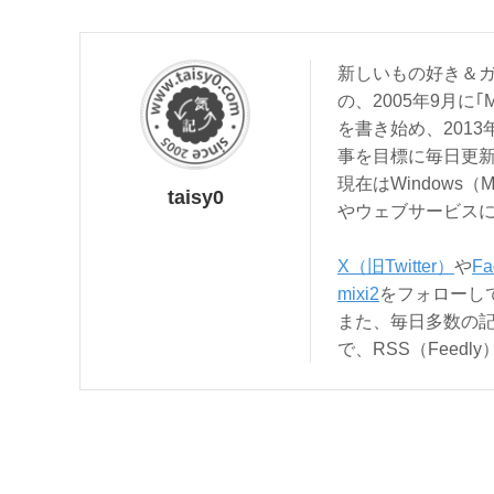
新しいもの好き＆ガ
の、2005年9月に｢
を書き始め、201
事を目標に毎日更
現在はWindows（
taisy0
やウェブサービス
X（旧Twitter）
や
Fa
mixi2
をフォローし
また、毎日多数の
で、RSS（Feed