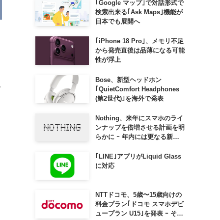
｢Google マップ｣で対話形式で
検索出来る｢Ask Maps｣機能が
日本でも展開へ
｢iPhone 18 Pro｣、メモリ不足
から発売直後は品薄になる可能
性が浮上
Bose、新型ヘッドホン
ベ
｢QuietComfort Headphones
(第2世代)｣を海外で発表
Nothing、来年にスマホのライ
ンナップを倍増させる計画を明
らかに ｰ 年内には更なる新製
品も投入へ
｢LINE｣アプリがLiquid Glass
に対応
NTTドコモ、5歳〜15歳向けの
料金プラン｢ドコモ スマホデビ
ュープラン U15｣を発表 ｰ その