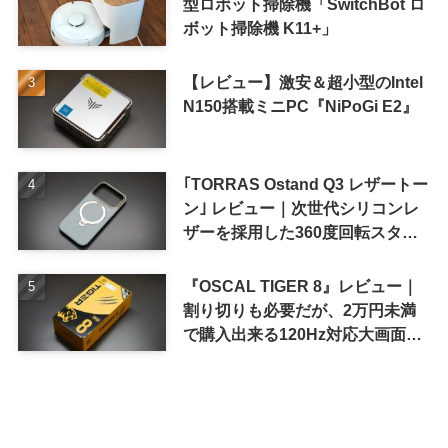
型ロボット掃除機「SwitchBot ロ
ボット掃除機 K11+」
【レビュー】激安＆超小型のIntel
N150搭載ミニPC『NiPoGi E2』
｢TORRAS Ostand Q3 レザートー
ン｣ レビュー｜次世代シリコンレ
ザーを採用した360度回転スタン
ド搭載ケース
『OSCAL TIGER 8』レビュー｜
割り切りも必要だが、2万円未満
で購入出来る120Hz対応大画面ス
マホ