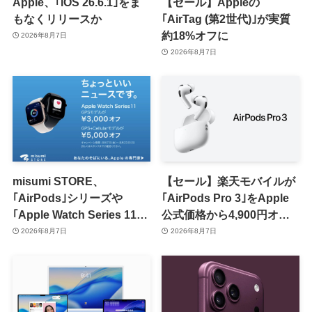
Apple、｢iOS 26.6.1｣をま
【セール】Appleの
もなくリリースか
｢AirTag (第2世代)｣が実質
約18%オフに
2026年8月7日
2026年8月7日
misumi STORE、
【セール】楽天モバイルが
｢AirPods｣シリーズや
｢AirPods Pro 3｣をApple
｢Apple Watch Series 11｣
公式価格から4,900円オフ
のセールを開催中
で販売中
2026年8月7日
2026年8月7日