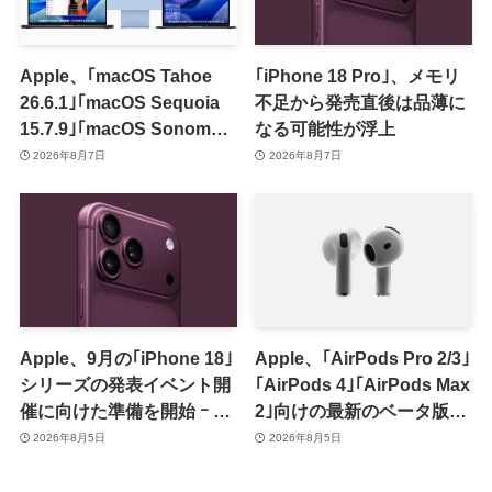
Apple、｢macOS Tahoe
｢iPhone 18 Pro｣、メモリ
26.6.1｣｢macOS Sequoia
不足から発売直後は品薄に
15.7.9｣｢macOS Sonoma
なる可能性が浮上
14.8.9｣をリリース ｰ 画面共
2026年8月7日
2026年8月7日
有の脆弱性を修正
Apple、9月の｢iPhone 18｣
Apple、｢AirPods Pro 2/3｣
シリーズの発表イベント開
｢AirPods 4｣｢AirPods Max
催に向けた準備を開始 ｰ 9
2｣向けの最新のベータ版フ
月8日か9月9日に開催見込
ァームウェア｢9A5336b｣を
2026年8月5日
2026年8月5日
み
提供開始