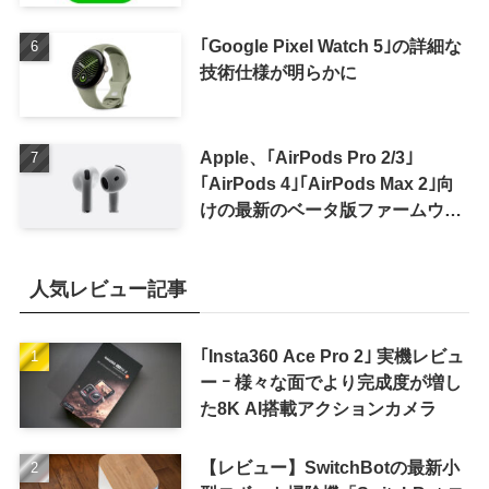
｢Google Pixel Watch 5｣の詳細な
技術仕様が明らかに
Apple、｢AirPods Pro 2/3｣
｢AirPods 4｣｢AirPods Max 2｣向
けの最新のベータ版ファームウェ
ア｢9A5336b｣を提供開始
人気レビュー記事
｢Insta360 Ace Pro 2｣ 実機レビュ
ー ｰ 様々な面でより完成度が増し
た8K AI搭載アクションカメラ
【レビュー】SwitchBotの最新小