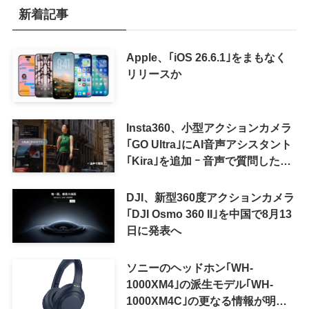
新着記事
Apple、｢iOS 26.6.1｣をまもなく
リリースか
Insta360、小型アクションカメラ
｢GO Ultra｣にAI音声アシスタント
｢Kira｣を追加 ｰ 音声で質問した
り、リアルタイム翻訳などが利用
可能に
DJI、新型360度アクションカメラ
｢DJI Osmo 360 II｣を中国で8月13
日に発表へ
ソニーのヘッドホン｢WH-
1000XM4｣の派生モデル｢WH-
1000XM4C｣の更なる情報が明ら