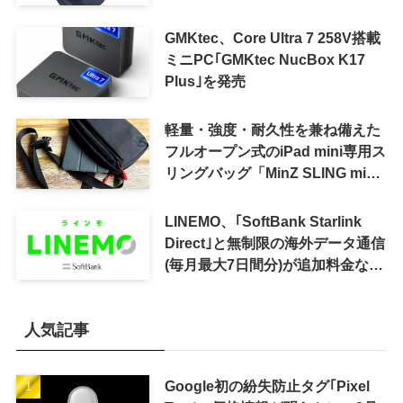
かに
GMKtec、Core Ultra 7 258V搭載
ミニPC｢GMKtec NucBox K17
Plus｣を発売
軽量・強度・耐久性を兼ね備えた
フルオープン式のiPad mini専用ス
リングバッグ「MinZ SLING mini
for iPad mini」発売
LINEMO、｢SoftBank Starlink
Direct｣と無制限の海外データ通信
(毎月最大7日間分)が追加料金なし
で利用可能に
人気記事
Google初の紛失防止タグ｢Pixel