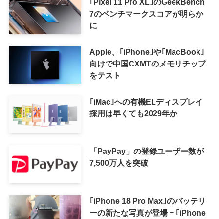
｢Pixel 11 Pro XL｣のGeekBench
7のベンチマークスコアが明らか
に
Apple、｢iPhone｣や｢MacBook｣
向けで中国CXMTのメモリチップ
をテスト
｢iMac｣への有機ELディスプレイ
採用は早くても2029年か
「PayPay」の登録ユーザー数が
7,500万人を突破
｢iPhone 18 Pro Max｣のバッテリ
ーの新たな写真が登場 ｰ ｢iPhone