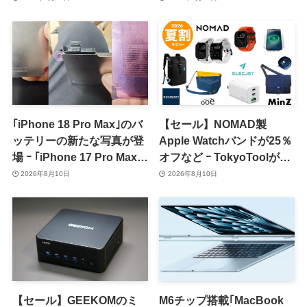
｢iPhone 18 Pro Max｣のバ
【セール】NOMAD製
ッテリーの新たな写真が登
Apple Watchバンドが25％
場 ｰ ｢iPhone 17 Pro Max｣
オフなど ｰ TokyoToolが
からの容量増加を確認
｢2026 夏割 SUMMER
2026年8月10日
2026年8月10日
SALE｣を開催中
【セール】GEEKOMのミ
M6チップ搭載｢MacBook