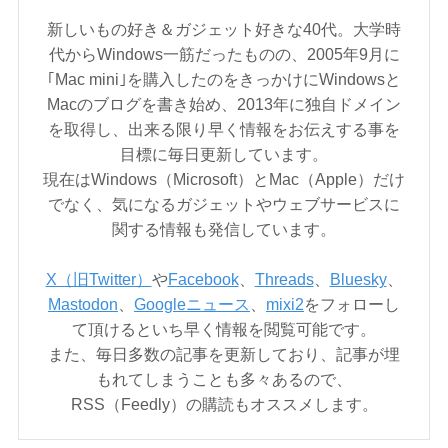
新しいもの好き＆ガジェット好きな40代。大学時
代からWindows一筋だったものの、2005年9月に
｢Mac mini｣を購入したのをきっかけにWindowsと
Macのブログを書き始め、2013年に独自ドメイン
を取得し、出来る限り早く情報をお伝えする事を
目標に毎日更新しています。
現在はWindows（Microsoft）とMac（Apple）だけ
でなく、気になるガジェットやウェブサービスに
関する情報も発信しています。
X（旧Twitter）
や
Facebook
、
Threads
、
Bluesky
、
Mastodon
、
Googleニュース
、
mixi2
をフォローし
て頂けるといち早く情報を閲覧可能です。
また、毎日多数の記事を更新しており、記事が埋
もれてしまうことも多々あるので、
RSS（Feedly）の購読もオススメします。