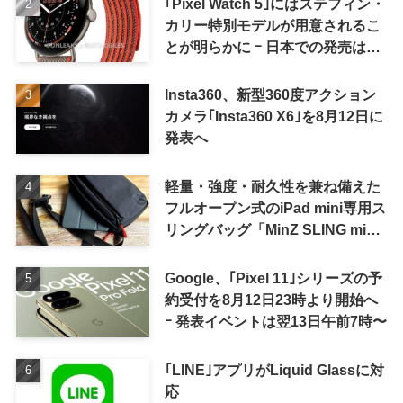
｢Pixel Watch 5｣にはステフィン・
カリー特別モデルが用意されるこ
とが明らかに ｰ 日本での発売は期
待しない方が良さそう
Insta360、新型360度アクション
カメラ｢Insta360 X6｣を8月12日に
発表へ
軽量・強度・耐久性を兼ね備えた
フルオープン式のiPad mini専用ス
リングバッグ「MinZ SLING mini
for iPad mini」発売
Google、｢Pixel 11｣シリーズの予
約受付を8月12日23時より開始へ
ｰ 発表イベントは翌13日午前7時〜
｢LINE｣アプリがLiquid Glassに対
応