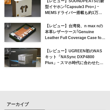
【レビュー】SOUNDPEATSの新
型イヤホン｢Capsule3 Pro+｣ ｰ
MEMSドライバー搭載も約1万円
の高コスパが特徴
【レビュー】台湾発、n max nの
本革レザーケース｢Genuine
Leather Full Coverage Case for
iPhone 16 Pro｣
【レビュー】UGREEN初のNAS
キット「NASync DXP4800
Plus」ｰ スマホ時代に合わせた設
計で、写真や動画によるスマホの
容量圧迫問題も解決
アーカイブ