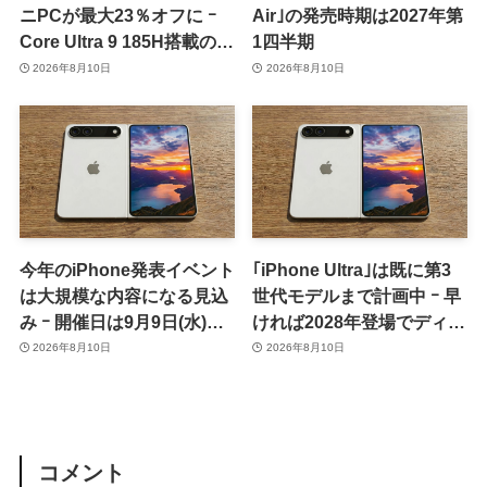
ニPCが最大23％オフに ｰ
Air｣の発売時期は2027年第
Core Ultra 9 185H搭載の
1四半期
｢IT13 Max｣が15％オフなど
2026年8月10日
2026年8月10日
今年のiPhone発表イベント
｢iPhone Ultra｣は既に第3
は大規模な内容になる見込
世代モデルまで計画中 ｰ 早
み ｰ 開催日は9月9日(水)、
ければ2028年登場でディス
予約受付開始日は9月12日
プレイが僅かに大型化
2026年8月10日
2026年8月10日
(土)の予想
コメント