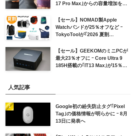
17 Pro Max｣からの容量増加を確
認
【セール】NOMAD製Apple
Watchバンドが25％オフなど ｰ
TokyoToolが｢2026 夏割
SUMMER SALE｣を開催中
【セール】GEEKOMのミニPCが
最大23％オフに ｰ Core Ultra 9
185H搭載の｢IT13 Max｣が15％オ
フなど
人気記事
Google初の紛失防止タグ｢Pixel
Tag｣の価格情報が明らかに ｰ 8月
13日に発表へ