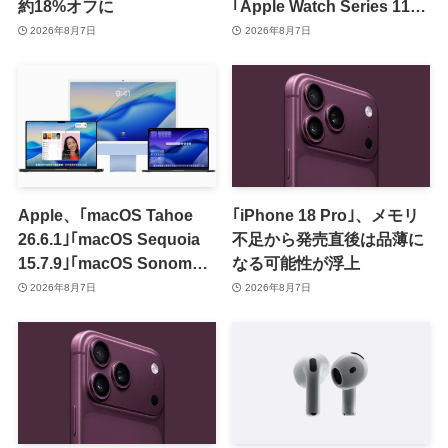
約18%オフに
｢Apple Watch Series 11｣
のセールを開催中
2026年8月7日
2026年8月7日
Apple、｢macOS Tahoe
｢iPhone 18 Pro｣、メモリ
26.6.1｣｢macOS Sequoia
不足から発売直後は品薄に
15.7.9｣｢macOS Sonoma
なる可能性が浮上
14.8.9｣をリリース ｰ 画面共
2026年8月7日
2026年8月7日
有の脆弱性を修正