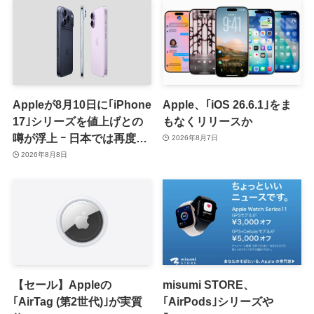
Appleが8月10日に｢iPhone
Apple、｢iOS 26.6.1｣をま
17｣シリーズを値上げとの
もなくリリースか
噂が浮上 ｰ 日本では再度値
2026年8月7日
上げの可能性も?!
2026年8月8日
【セール】Appleの
misumi STORE、
｢AirTag (第2世代)｣が実質
｢AirPods｣シリーズや