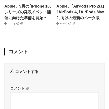
Apple、9月の｢iPhone 18｣
Apple、｢AirPods Pro 2/3｣
シリーズの発表イベント開
｢AirPods 4｣｢AirPods Max
催に向けた準備を開始 ｰ 9
2｣向けの最新のベータ版フ
月8日か9月9日に開催見込
ァームウェア｢9A5336b｣を
2026年8月5日
2026年8月5日
み
提供開始
コメント
コメントする
コメント
※