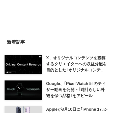
新着記事
X、オリジナルコンテンツを投稿
するクリエイターへの収益分配を
目的とした｢オリジナルコンテン
ツ報酬プログラム｣を導入へ ｰ 従
来の｢収益分配｣は廃止
Google、｢Pixel Watch 5｣のティ
ザー動画を公開 ｰ ｢時計らしい外
観を保つ品格｣をアピール
Appleが8月10日に｢iPhone 17｣シ