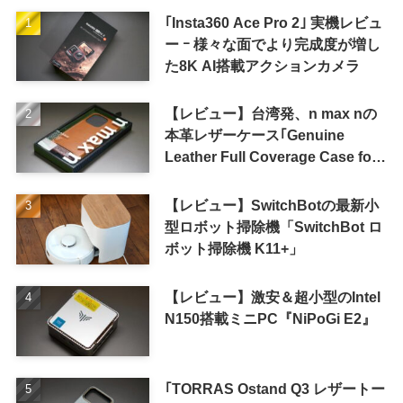
｢Insta360 Ace Pro 2｣ 実機レビュ
ー ｰ 様々な面でより完成度が増し
た8K AI搭載アクションカメラ
【レビュー】台湾発、n max nの
本革レザーケース｢Genuine
Leather Full Coverage Case for
iPhone 16 Pro｣
【レビュー】SwitchBotの最新小
型ロボット掃除機「SwitchBot ロ
ボット掃除機 K11+」
【レビュー】激安＆超小型のIntel
N150搭載ミニPC『NiPoGi E2』
｢TORRAS Ostand Q3 レザートー