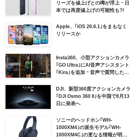
リーズを値上げとの噂が浮上 ｰ 日
本では再度値上げの可能性も?!
Apple、｢iOS 26.6.1｣をまもなく
リリースか
Insta360、小型アクションカメラ
｢GO Ultra｣にAI音声アシスタント
｢Kira｣を追加 ｰ 音声で質問した
り、リアルタイム翻訳などが利用
可能に
DJI、新型360度アクションカメラ
｢DJI Osmo 360 II｣を中国で8月13
日に発表へ
ソニーのヘッドホン｢WH-
1000XM4｣の派生モデル｢WH-
1000XM4C｣の更なる情報が明ら