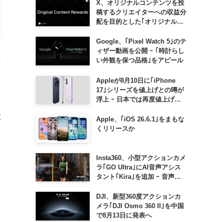
X、オリジナルコンテンツを投
稿するクリエイターへの収益分
配を目的とした｢オリジナルコ
ンテンツ報酬プログラム｣を導
入へ ｰ 従来の｢収益分配｣は廃
Google、｢Pixel Watch 5｣のテ
止
ィザー動画を公開 ｰ ｢時計らし
ュ
い外観を保つ品格｣をアピール
Appleが8月10日に｢iPhone
17｣シリーズを値上げとの噂が
浮上 ｰ 日本では再度値上げの
n
可能性も?!
意
Apple、｢iOS 26.6.1｣をまもな
くリリースか
Insta360、小型アクションカメ
ラ｢GO Ultra｣にAI音声アシス
タント｢Kira｣を追加 ｰ 音声で
質問したり、リアルタイム翻訳
などが利用可能に
DJI、新型360度アクションカ
メラ｢DJI Osmo 360 II｣を中国
で8月13日に発表へ