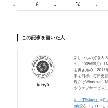
この記事を書いた人
新しいもの好き＆ガ
の、2005年9月に｢
を書き始め、201
事を目標に毎日更
現在はWindows（
taisy0
やウェブサービス
X（旧Twitter）
や
Fa
mixi2
をフォローし