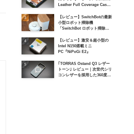
Leather Full Coverage Case
for iPhone 16 Pro｣
【レビュー】SwitchBotの最新
小型ロボット掃除機
「SwitchBot ロボット掃除機
K11+」
【レビュー】激安＆超小型の
Intel N150搭載ミニ
PC『NiPoGi E2』
｢TORRAS Ostand Q3 レザー
トーン｣ レビュー｜次世代シリ
コンレザーを採用した360度回
転スタンド搭載ケース