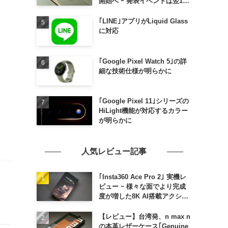
開始へ ｰ 発表イベントは翌13
日午前7時〜
｢LINE｣アプリがLiquid Glass
に対応
｢Google Pixel Watch 5｣の詳
細な技術仕様が明らかに
｢Google Pixel 11｣シリーズの
HiLight機能が対応するカラー
が明らかに
人気レビュー記事
｢Insta360 Ace Pro 2｣ 実機レ
ビュー ｰ 様々な面でより完成
度が増した8K AI搭載アクショ
ンカメラ
【レビュー】台湾発、n max n
の本革レザーケース｢Genuine