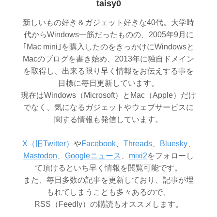
taisy0
新しいもの好き＆ガジェット好きな40代。大学時
代からWindows一筋だったものの、2005年9月に
｢Mac mini｣を購入したのをきっかけにWindowsと
Macのブログを書き始め、2013年に独自ドメイン
を取得し、出来る限り早く情報をお伝えする事を
目標に毎日更新しています。
現在はWindows（Microsoft）とMac（Apple）だけ
でなく、気になるガジェットやウェブサービスに
関する情報も発信しています。
X（旧Twitter）
や
Facebook
、
Threads
、
Bluesky
、
Mastodon
、
Googleニュース
、
mixi2
をフォローし
て頂けるといち早く情報を閲覧可能です。
また、毎日多数の記事を更新しており、記事が埋
もれてしまうことも多々あるので、
RSS（Feedly）の購読もオススメします。