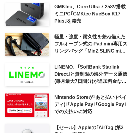
GMKtec、Core Ultra 7 258V搭載
ミニPC｢GMKtec NucBox K17
Plus｣を発売
軽量・強度・耐久性を兼ね備えた
フルオープン式のiPad mini専用ス
リングバッグ「MinZ SLING mini
for iPad mini」発売
LINEMO、｢SoftBank Starlink
Direct｣と無制限の海外データ通信
(毎月最大7日間分)が追加料金なし
で利用可能に
Nintendo Storeが｢あと払い (ペイ
ディ)｣｢Apple Pay｣｢Google Pay｣
での支払いに対応
【セール】Appleの｢AirTag (第2