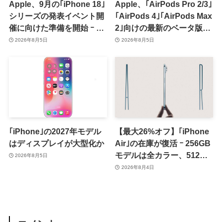
Apple、9月の｢iPhone 18｣
Apple、｢AirPods Pro 2/3｣
シリーズの発表イベント開
｢AirPods 4｣｢AirPods Max
催に向けた準備を開始 ｰ 9
2｣向けの最新のベータ版フ
月8日か9月9日に開催見込
ァームウェア｢9A5336b｣を
2026年8月5日
2026年8月5日
み
提供開始
｢iPhone｣の2027年モデル
【最大26%オフ】｢iPhone
はディスプレイが大型化か
Air｣の在庫が復活 ｰ 256GB
モデルは全カラー、512GB
2026年8月5日
モデルはホワイト以外が在
2026年8月4日
庫有り