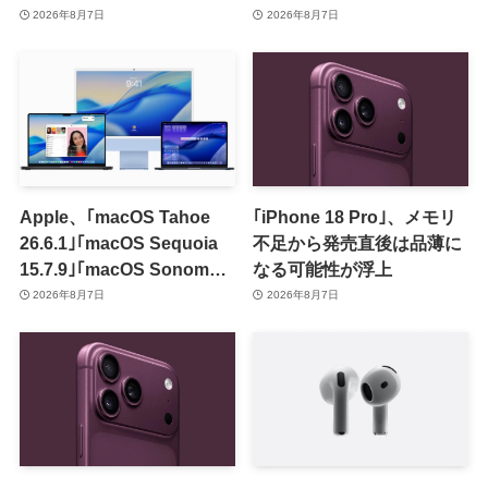
のセールを開催中
2026年8月7日
2026年8月7日
Apple、｢macOS Tahoe
｢iPhone 18 Pro｣、メモリ
26.6.1｣｢macOS Sequoia
不足から発売直後は品薄に
15.7.9｣｢macOS Sonoma
なる可能性が浮上
14.8.9｣をリリース ｰ 画面共
2026年8月7日
2026年8月7日
有の脆弱性を修正