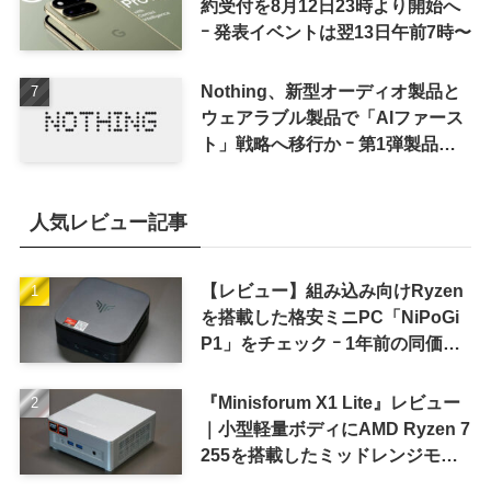
約受付を8月12日23時より開始へ
ｰ 発表イベントは翌13日午前7時〜
Nothing、新型オーディオ製品と
ウェアラブル製品で「AIファース
ト」戦略へ移行か ｰ 第1弾製品は
8〜9月に順次発表との情報
人気レビュー記事
【レビュー】組み込み向けRyzen
を搭載した格安ミニPC「NiPoGi
P1」をチェック ｰ 1年前の同価格
帯モデルより高性能
『Minisforum X1 Lite』レビュー
｜小型軽量ボディにAMD Ryzen 7
255を搭載したミッドレンジモデ
ル