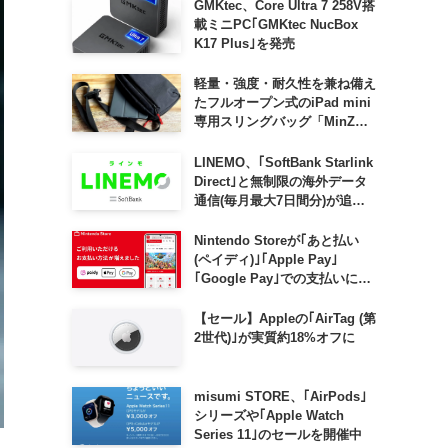
GMKtec、Core Ultra 7 258V搭
載ミニPC｢GMKtec NucBox
K17 Plus｣を発売
軽量・強度・耐久性を兼ね備え
たフルオープン式のiPad mini
専用スリングバッグ「MinZ
SLING mini for iPad mini」
発売
LINEMO、｢SoftBank Starlink
Direct｣と無制限の海外データ
通信(毎月最大7日間分)が追加
料金なしで利用可能に
Nintendo Storeが｢あと払い
(ペイディ)｣｢Apple Pay｣
｢Google Pay｣での支払いに対
応
【セール】Appleの｢AirTag (第
2世代)｣が実質約18%オフに
misumi STORE、｢AirPods｣
シリーズや｢Apple Watch
Series 11｣のセールを開催中