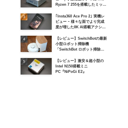
Ryzen 7 255を搭載したミッド
レンジモデル
｢Insta360 Ace Pro 2｣ 実機レ
ビュー ｰ 様々な面でより完成
度が増した8K AI搭載アクショ
ンカメラ
【レビュー】SwitchBotの最新
小型ロボット掃除機
「SwitchBot ロボット掃除機
K11+」
【レビュー】激安＆超小型の
Intel N150搭載ミニ
PC『NiPoGi E2』