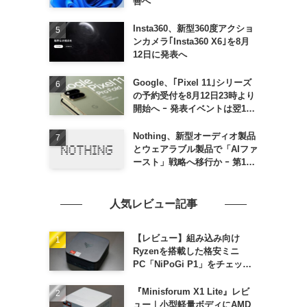
善へ
Insta360、新型360度アクショ
ンカメラ｢Insta360 X6｣を8月
12日に発表へ
Google、｢Pixel 11｣シリーズ
の予約受付を8月12日23時より
開始へ ｰ 発表イベントは翌13
日午前7時〜
Nothing、新型オーディオ製品
とウェアラブル製品で「AIファ
ースト」戦略へ移行か ｰ 第1弾
製品は8〜9月に順次発表との
情報
人気レビュー記事
【レビュー】組み込み向け
Ryzenを搭載した格安ミニ
PC「NiPoGi P1」をチェック
ｰ 1年前の同価格帯モデルより
高性能
『Minisforum X1 Lite』レビ
ュー｜小型軽量ボディにAMD