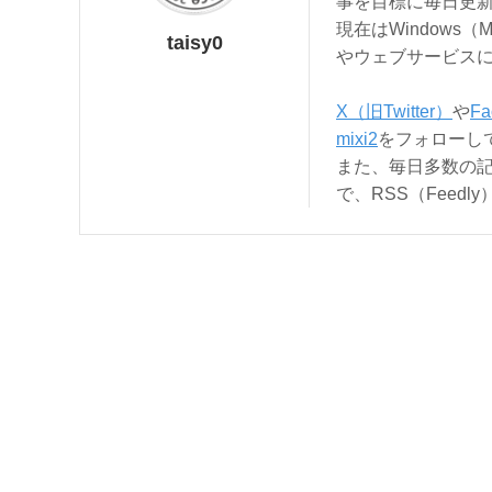
事を目標に毎日更
現在はWindows（
taisy0
やウェブサービス
X（旧Twitter）
や
Fa
mixi2
をフォローし
また、毎日多数の
で、RSS（Feed