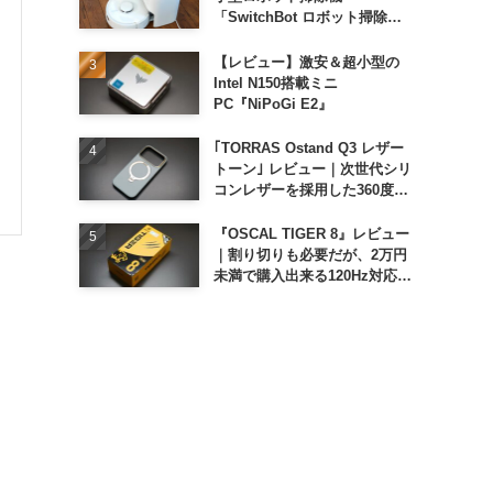
「SwitchBot ロボット掃除機
K11+」
【レビュー】激安＆超小型の
Intel N150搭載ミニ
PC『NiPoGi E2』
｢TORRAS Ostand Q3 レザー
トーン｣ レビュー｜次世代シリ
コンレザーを採用した360度回
転スタンド搭載ケース
『OSCAL TIGER 8』レビュー
｜割り切りも必要だが、2万円
未満で購入出来る120Hz対応大
画面スマホ