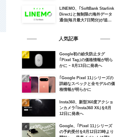
SLING mini for iPad mini」
発売
LINEMO、｢SoftBank Starlink
Direct｣と無制限の海外データ
通信(毎月最大7日間分)が追加
料金なしで利用可能に
人気記事
Google初の紛失防止タグ
｢Pixel Tag｣の価格情報が明ら
かに ｰ 8月13日に発表へ
｢Google Pixel 11｣シリーズの
詳細なスペックと全モデルの価
格情報が明らかに
Insta360、新型360度アクショ
ンカメラ｢Insta360 X6｣を8月
12日に発表へ
Google、｢Pixel 11｣シリーズ
の予約受付を8月12日23時より