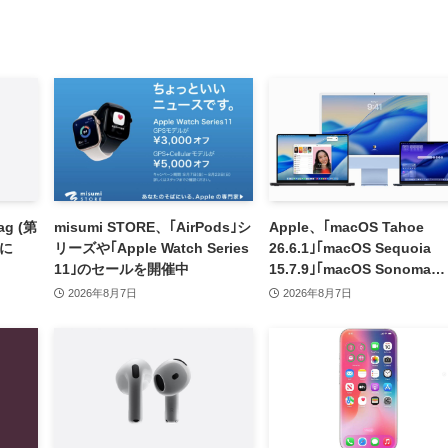
g (第
misumi STORE、｢AirPods｣シ
Apple、｢macOS Tahoe
フに
リーズや｢Apple Watch Series
26.6.1｣｢macOS Sequoia
11｣のセールを開催中
15.7.9｣｢macOS Sonoma
14.8.9｣をリリース ｰ 画面共
2026年8月7日
2026年8月7日
の脆弱性を修正