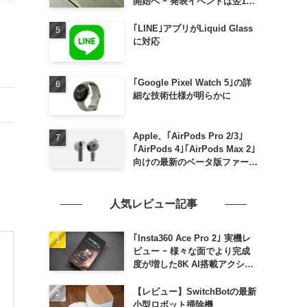
開始へ ｰ 発表イベントは翌13
日午前7時〜
｢LINE｣アプリがLiquid Glass
に対応
｢Google Pixel Watch 5｣の詳
細な技術仕様が明らかに
Apple、｢AirPods Pro 2/3｣
｢AirPods 4｣｢AirPods Max 2｣
向けの最新のベータ版ファーム
ウェア｢9A5336b｣を提供開始
人気レビュー記事
｢Insta360 Ace Pro 2｣ 実機レ
ビュー ｰ 様々な面でより完成
度が増した8K AI搭載アクショ
ンカメラ
【レビュー】SwitchBotの最新
小型ロボット掃除機