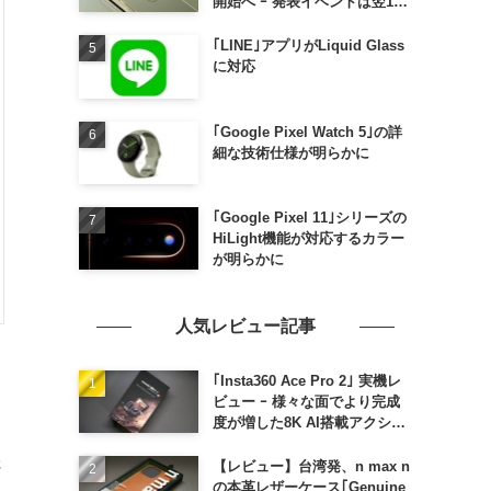
開始へ ｰ 発表イベントは翌13
日午前7時〜
｢LINE｣アプリがLiquid Glass
に対応
｢Google Pixel Watch 5｣の詳
細な技術仕様が明らかに
｢Google Pixel 11｣シリーズの
HiLight機能が対応するカラー
が明らかに
人気レビュー記事
｢Insta360 Ace Pro 2｣ 実機レ
ビュー ｰ 様々な面でより完成
度が増した8K AI搭載アクショ
ンカメラ
さ
【レビュー】台湾発、n max n
の本革レザーケース｢Genuine