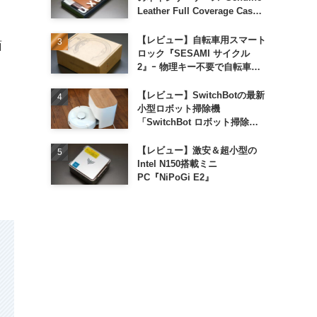
Leather Full Coverage Case
for iPhone 16 Pro｣
【レビュー】自転車用スマート
面
ロック『SESAMI サイクル
2』ｰ 物理キー不要で自転車の
解錠が超簡単に
【レビュー】SwitchBotの最新
小型ロボット掃除機
「SwitchBot ロボット掃除機
K11+」
【レビュー】激安＆超小型の
Intel N150搭載ミニ
PC『NiPoGi E2』