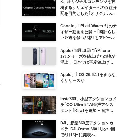
X、オリジナルコンテンツを投
稿するクリエイターへの収益分
配を目的とした｢オリジナルコ
ンテンツ報酬プログラム｣を導
入へ ｰ 従来の｢収益分配｣は廃
Google、｢Pixel Watch 5｣のテ
止
ィザー動画を公開 ｰ ｢時計らし
い外観を保つ品格｣をアピール
Appleが8月10日に｢iPhone
17｣シリーズを値上げとの噂が
浮上 ｰ 日本では再度値上げの
可能性も?!
Apple、｢iOS 26.6.1｣をまもな
くリリースか
ツ
Insta360、小型アクションカメ
ラ｢GO Ultra｣にAI音声アシス
タント｢Kira｣を追加 ｰ 音声で
質問したり、リアルタイム翻訳
、
などが利用可能に
DJI、新型360度アクションカ
メラ｢DJI Osmo 360 II｣を中国
で8月13日に発表へ