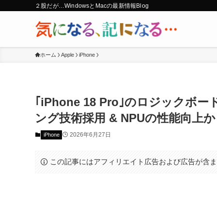
２股だが…WindowsとMacの最新情報Blog
ホーム
Apple
iPhone
｢iPhone 18 Pro｣のロジッ
ング技術採用 & NPUの性能向上か
2026年6月27日
iPhone
この記事にはアフィリエイト広告および広告が含