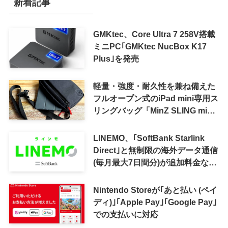
新着記事
GMKtec、Core Ultra 7 258V搭載
ミニPC｢GMKtec NucBox K17
Plus｣を発売
軽量・強度・耐久性を兼ね備えた
フルオープン式のiPad mini専用ス
リングバッグ「MinZ SLING mini
for iPad mini」発売
LINEMO、｢SoftBank Starlink
Direct｣と無制限の海外データ通信
(毎月最大7日間分)が追加料金なし
で利用可能に
Nintendo Storeが｢あと払い (ペイ
ディ)｣｢Apple Pay｣｢Google Pay｣
での支払いに対応