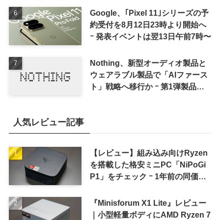
Google、｢Pixel 11｣シリーズの予
約受付を8月12日23時より開始へ
ｰ 発表イベントは翌13日午前7時〜
Nothing、新型オーディオ製品と
ウェアラブル製品で「AIファース
ト」戦略へ移行か ｰ 第1弾製品は
8〜9月に順次発表との情報
人気レビュー記事
【レビュー】組み込み向けRyzen
を搭載した格安ミニPC「NiPoGi
P1」をチェック ｰ 1年前の同価格
帯モデルより高性能
『Minisforum X1 Lite』レビュー
｜小型軽量ボディにAMD Ryzen 7