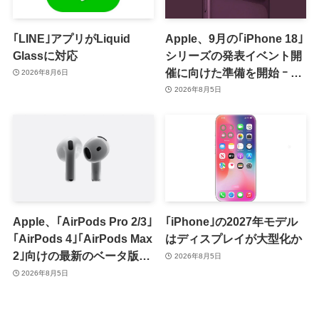
｢LINE｣アプリがLiquid
Apple、9月の｢iPhone 18｣
Glassに対応
シリーズの発表イベント開
催に向けた準備を開始 ｰ 9
2026年8月6日
月8日か9月9日に開催見込
2026年8月5日
み
Apple、｢AirPods Pro 2/3｣
｢iPhone｣の2027年モデル
｢AirPods 4｣｢AirPods Max
はディスプレイが大型化か
2｣向けの最新のベータ版フ
2026年8月5日
ァームウェア｢9A5336b｣を
2026年8月5日
提供開始