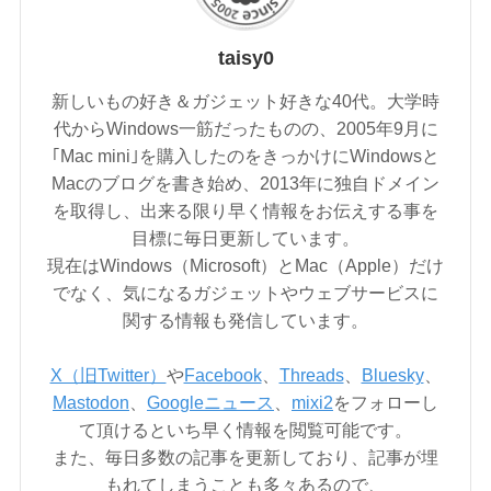
taisy0
新しいもの好き＆ガジェット好きな40代。大学時
代からWindows一筋だったものの、2005年9月に
｢Mac mini｣を購入したのをきっかけにWindowsと
Macのブログを書き始め、2013年に独自ドメイン
を取得し、出来る限り早く情報をお伝えする事を
目標に毎日更新しています。
現在はWindows（Microsoft）とMac（Apple）だけ
でなく、気になるガジェットやウェブサービスに
関する情報も発信しています。
X（旧Twitter）
や
Facebook
、
Threads
、
Bluesky
、
Mastodon
、
Googleニュース
、
mixi2
をフォローし
て頂けるといち早く情報を閲覧可能です。
また、毎日多数の記事を更新しており、記事が埋
もれてしまうことも多々あるので、