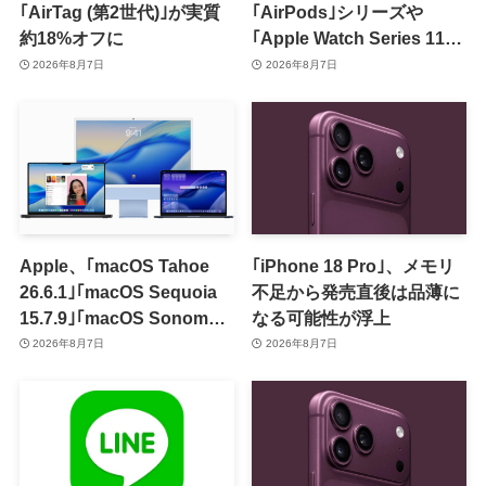
｢AirTag (第2世代)｣が実質
｢AirPods｣シリーズや
約18%オフに
｢Apple Watch Series 11｣
のセールを開催中
2026年8月7日
2026年8月7日
Apple、｢macOS Tahoe
｢iPhone 18 Pro｣、メモリ
26.6.1｣｢macOS Sequoia
不足から発売直後は品薄に
15.7.9｣｢macOS Sonoma
なる可能性が浮上
14.8.9｣をリリース ｰ 画面共
2026年8月7日
2026年8月7日
有の脆弱性を修正