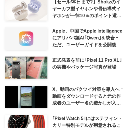
【セール/本日まで?】Shokzのイ
ヤーカフ型イヤホンや骨伝導式イ
ヤホンが一律10％のポイント還元
に
Apple、中国でApple Intelligence
にアリババ製AI｢Qwen｣を統合 ｰ
ただ、ユーザーガイドを公開後に
削除
正式発表を前に｢Pixel 11 Pro XL｣
の実機やパッケージ写真が登場
X、動画のパクツイ対策を導入へ ｰ
動画をダウンロードすると元の作
成者のユーザー名の透かしが入る
ように
｢Pixel Watch 5｣にはステフィン・
カリー特別モデルが用意されるこ