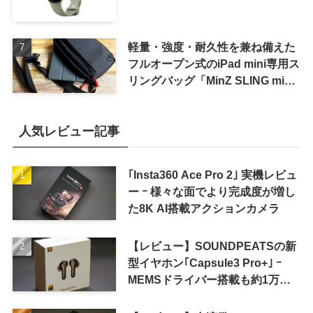
軽量・強度・耐久性を兼ね備えた
フルオープン式のiPad mini専用ス
リングバッグ「MinZ SLING mini
for iPad mini」発売
人気レビュー記事
｢Insta360 Ace Pro 2｣ 実機レビュ
ー ｰ 様々な面でより完成度が増し
た8K AI搭載アクションカメラ
【レビュー】SOUNDPEATSの新
型イヤホン｢Capsule3 Pro+｣ ｰ
MEMSドライバー搭載も約1万円
の高コスパが特徴