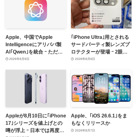
Apple、中国でApple
｢iPhone Ultra｣用とされる
Intelligenceにアリババ製
サードパーティ製レンズプ
AI｢Qwen｣を統合 ｰ ただ、
ロテクターが登場 ｰ 2眼カ
ユーザーガイドを公開後に
メラ搭載や一部本体カラー
2026年8月9日
2026年8月9日
削除
を示唆
Appleが8月10日に｢iPhone
Apple、｢iOS 26.6.1｣をま
17｣シリーズを値上げとの
もなくリリースか
噂が浮上 ｰ 日本では再度値
2026年8月7日