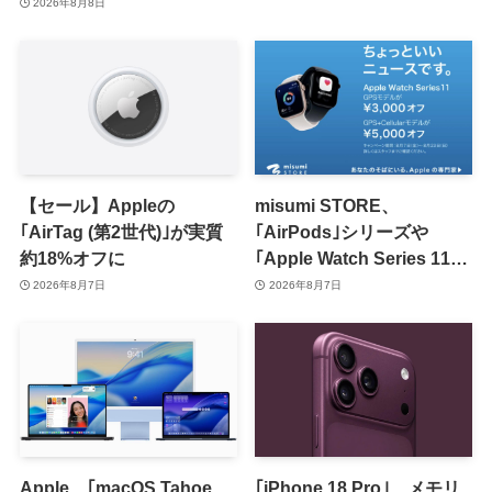
上げの可能性も?!
2026年8月8日
【セール】Appleの
misumi STORE、
｢AirTag (第2世代)｣が実質
｢AirPods｣シリーズや
約18%オフに
｢Apple Watch Series 11｣
のセールを開催中
2026年8月7日
2026年8月7日
Apple、｢macOS Tahoe
｢iPhone 18 Pro｣、メモリ