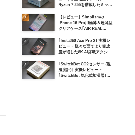
Ryzen 7 255を搭載したミッド
レンジモデル
【レビュー】Simplismの
iPhone 16 Pro用極薄＆超薄型
クリアケース｢AIR-REAL
INVISIBLE｣
｢Insta360 Ace Pro 2｣ 実機レ
ビュー ｰ 様々な面でより完成
度が増した8K AI搭載アクショ
ンカメラ
｢SwitchBot CO2センサー (温
湿度計)｣ 実機レビュー ｰ
｢SwitchBot 気化式加湿器｣と
の連携でオートメーション化が
便利