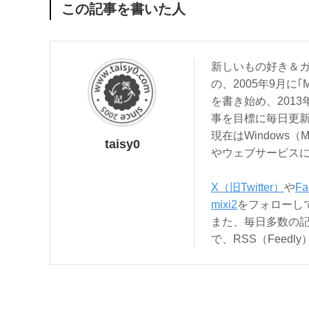
この記事を書いた人
新しいもの好き＆ガ
の、2005年9月に｢
を書き始め、201
事を目標に毎日更
現在はWindows（
taisy0
やウェブサービス
X（旧Twitter）
や
Fa
mixi2
をフォローし
また、毎日多数の
で、RSS（Feed