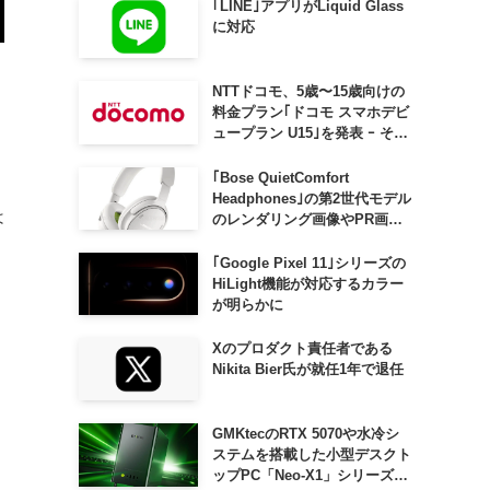
｢LINE｣アプリがLiquid Glass
に対応
NTTドコモ、5歳〜15歳向けの
料金プラン｢ドコモ スマホデビ
ュープラン U15｣を発表 ｰ その
家族がおトクになる｢ドコモ 親
子割｣も
｢Bose QuietComfort
Headphones｣の第2世代モデル
は
のレンダリング画像やPR画像
が流出 ｰ まもなく発表か
｢Google Pixel 11｣シリーズの
HiLight機能が対応するカラー
が明らかに
Xのプロダクト責任者である
Nikita Bier氏が就任1年で退任
る
GMKtecのRTX 5070や水冷シ
ステムを搭載した小型デスクト
ップPC「Neo-X1」シリーズ、