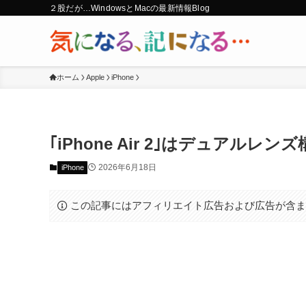
２股だが…WindowsとMacの最新情報Blog
ホーム
Apple
iPhone
｢iPhone Air 2｣はデュアルレ
2026年6月18日
iPhone
この記事にはアフィリエイト広告および広告が含