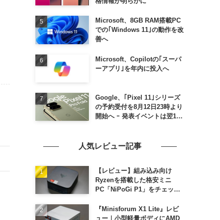
格情報が明らかに
Microsoft、8GB RAM搭載PC
での｢Windows 11｣の動作を改
善へ
Microsoft、Copilotの｢スーパ
ーアプリ｣を年内に投入へ
Google、｢Pixel 11｣シリーズ
の予約受付を8月12日23時より
開始へ ｰ 発表イベントは翌13
日午前7時〜
人気レビュー記事
【レビュー】組み込み向け
Ryzenを搭載した格安ミニ
PC「NiPoGi P1」をチェック
ｰ 1年前の同価格帯モデルより
高性能
『Minisforum X1 Lite』レビ
ュー｜小型軽量ボディにAMD