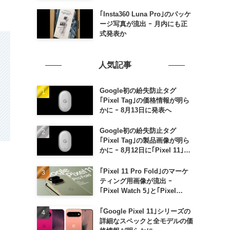
日本でも9月中旬に発売へ
｢Insta360 Luna Pro｣のパッケ
ージ写真が流出 ｰ 月内にも正
式発表か
人気記事
Google初の紛失防止タグ
｢Pixel Tag｣の価格情報が明ら
かに ｰ 8月13日に発表へ
Google初の紛失防止タグ
｢Pixel Tag｣の製品画像が明ら
かに ｰ 8月12日に｢Pixel 11｣な
どと一緒に発表か
｢Pixel 11 Pro Fold｣のマーケ
ティング用画像が流出 ｰ
｢Pixel Watch 5｣と｢Pixel
Buds Pro 2｣の新カラーの画像
も
｢Google Pixel 11｣シリーズの
詳細なスペックと全モデルの価