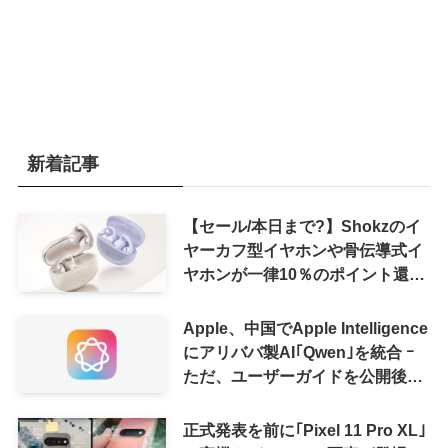
新着記事
【セール/本日まで?】Shokzのイ
ヤーカフ型イヤホンや骨伝導式イ
ヤホンが一律10％のポイント還元
に
Apple、中国でApple Intelligence
にアリババ製AI｢Qwen｣を統合 ｰ
ただ、ユーザーガイドを公開後に
削除
正式発表を前に｢Pixel 11 Pro XL｣