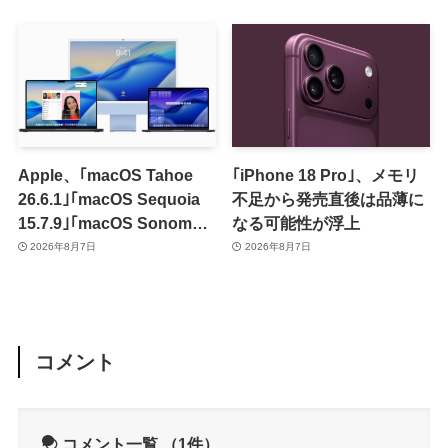
Apple、｢macOS Tahoe
｢iPhone 18 Pro｣、メモリ
26.6.1｣｢macOS Sequoia
不足から発売直後は品薄に
15.7.9｣｢macOS Sonoma
なる可能性が浮上
14.8.9｣をリリース ｰ 画面共
2026年8月7日
2026年8月7日
有の脆弱性を修正
コメント
コメント一覧
（1件）