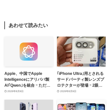
あわせて読みたい
Apple、中国でApple
｢iPhone Ultra｣用とされる
Intelligenceにアリババ製
サードパーティ製レンズプ
AI｢Qwen｣を統合 ｰ ただ、
ロテクターが登場 ｰ 2眼カ
ユーザーガイドを公開後に
メラ搭載や一部本体カラー
2026年8月9日
2026年8月9日
削除
を示唆