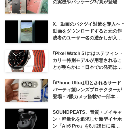
の実機やパッケージ写真が登場
X、動画のパクツイ対策を導入へ ｰ
動画をダウンロードすると元の作
成者のユーザー名の透かしが入る
ように
｢Pixel Watch 5｣にはステフィン・
カリー特別モデルが用意されるこ
とが明らかに ｰ 日本での発売は期
待しない方が良さそう
｢iPhone Ultra｣用とされるサード
パーティ製レンズプロテクターが
登場 ｰ 2眼カメラ搭載や一部本体
カラーを示唆
SOUNDPEATS、音質・ノイキャ
ン・軽量化を追求した新型イヤホ
ン「Air6 Pro」を8月28日に発売