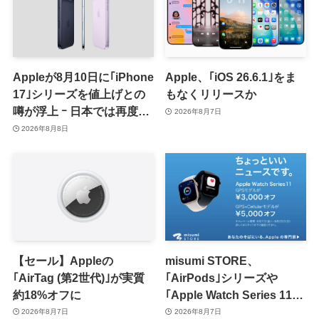
Appleが8月10日に｢iPhone
Apple、｢iOS 26.6.1｣をま
17｣シリーズを値上げとの
もなくリリースか
噂が浮上 ｰ 日本では再度値
2026年8月7日
上げの可能性も?!
2026年8月8日
【セール】Appleの
misumi STORE、
｢AirTag (第2世代)｣が実質
｢AirPods｣シリーズや
約18%オフに
｢Apple Watch Series 11｣
のセールを開催中
2026年8月7日
2026年8月7日