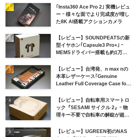
｢Insta360 Ace Pro 2｣ 実機レビュ
ー ｰ 様々な面でより完成度が増し
た8K AI搭載アクションカメラ
【レビュー】SOUNDPEATSの新
型イヤホン｢Capsule3 Pro+｣ ｰ
MEMSドライバー搭載も約1万円
の高コスパが特徴
【レビュー】台湾発、n max nの
本革レザーケース｢Genuine
Leather Full Coverage Case for
iPhone 16 Pro｣
【レビュー】自転車用スマートロ
ック『SESAMI サイクル 2』ｰ 物
理キー不要で自転車の解錠が超簡
単に
【レビュー】UGREEN初のNAS