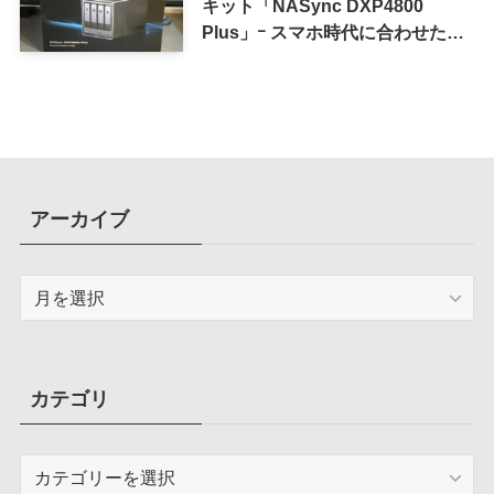
キット「NASync DXP4800
Plus」ｰ スマホ時代に合わせた設
計で、写真や動画によるスマホの
容量圧迫問題も解決
アーカイブ
ア
ー
カ
イ
ブ
カテゴリ
カ
テ