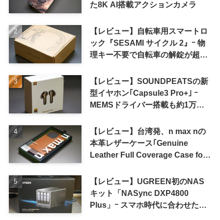
た8K AI搭載アクションカメラ
【レビュー】自転車用スマートロ
ック『SESAMI サイクル 2』ｰ 物
理キー不要で自転車の解錠が超簡
単に
【レビュー】SOUNDPEATSの新
型イヤホン｢Capsule3 Pro+｣ ｰ
MEMSドライバー搭載も約1万円
の高コスパが特徴
【レビュー】台湾発、n max nの
本革レザーケース｢Genuine
Leather Full Coverage Case for
iPhone 16 Pro｣
【レビュー】UGREEN初のNAS
キット「NASync DXP4800
Plus」ｰ スマホ時代に合わせた設
計で、写真や動画によるスマホの