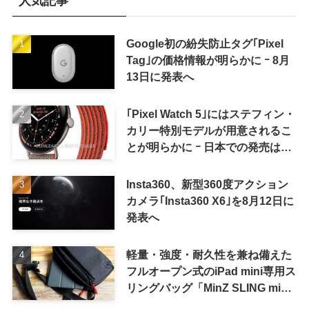
人気記事
Google初の紛失防止タグ｢Pixel
Tag｣の価格情報が明らかに ｰ 8月
13日に発表へ
｢Pixel Watch 5｣にはステフィン・
カリー特別モデルが用意されるこ
とが明らかに ｰ 日本での発売は期
待しない方が良さそう
Insta360、新型360度アクション
カメラ｢Insta360 X6｣を8月12日に
発表へ
軽量・強度・耐久性を兼ね備えた
フルオープン式のiPad mini専用ス
リングバッグ「MinZ SLING mini
for iPad mini」発売