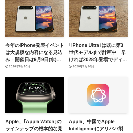
今年のiPhone発表イベント
｢iPhone Ultra｣は既に第3
は大規模な内容になる見込
世代モデルまで計画中 ｰ 早
み ｰ 開催日は9月9日(水)、
ければ2028年登場でディス
予約受付開始日は9月12日
プレイが僅かに大型化
2026年8月10日
2026年8月10日
(土)の予想
Apple、｢Apple Watch｣の
Apple、中国でApple
ラインナップの根本的な見
Intelligenceにアリババ製