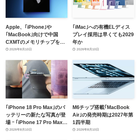
Apple、｢iPhone｣や
｢iMac｣への有機ELディス
｢MacBook｣向けで中国
プレイ採用は早くても2029
CXMTのメモリチップをテ
年か
スト
2026年8月10日
2026年8月10日
｢iPhone 18 Pro Max｣のバ
M6チップ搭載｢MacBook
ッテリーの新たな写真が登
Air｣の発売時期は2027年第
場 ｰ ｢iPhone 17 Pro Max｣
1四半期
からの容量増加を確認
2026年8月10日
2026年8月10日