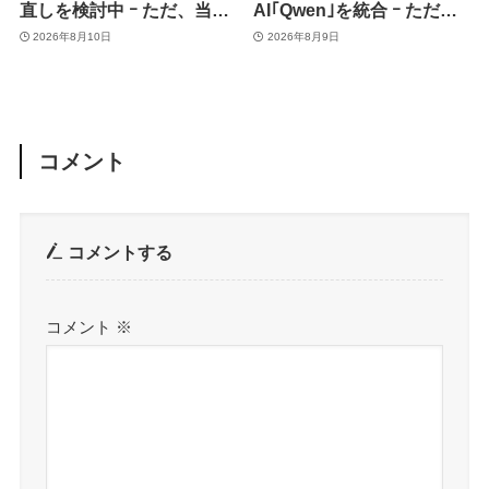
直しを検討中 ｰ ただ、当面
AI｢Qwen｣を統合 ｰ ただ、
は控えめなアップグレード
ユーザーガイドを公開後に
2026年8月10日
2026年8月9日
が続く見通し
削除
コメント
コメントする
コメント
※