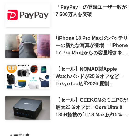
「PayPay」の登録ユーザー数が
7,500万人を突破
｢iPhone 18 Pro Max｣のバッテリ
ーの新たな写真が登場 ｰ ｢iPhone
17 Pro Max｣からの容量増加を確
認
【セール】NOMAD製Apple
Watchバンドが25％オフなど ｰ
TokyoToolが｢2026 夏割
SUMMER SALE｣を開催中
【セール】GEEKOMのミニPCが
最大23％オフに ｰ Core Ultra 9
185H搭載の｢IT13 Max｣が15％オ
フなど