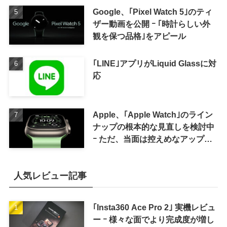
Google、｢Pixel Watch 5｣のティ
ザー動画を公開 ｰ ｢時計らしい外
観を保つ品格｣をアピール
｢LINE｣アプリがLiquid Glassに対
応
Apple、｢Apple Watch｣のライン
ナップの根本的な見直しを検討中
ｰ ただ、当面は控えめなアップグ
レードが続く見通し
人気レビュー記事
｢Insta360 Ace Pro 2｣ 実機レビュ
ー ｰ 様々な面でより完成度が増し