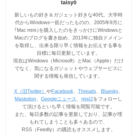
taisy0
新しいもの好き＆ガジェット好きな40代。大学時
代からWindows一筋だったものの、2005年9月に
｢Mac mini｣を購入したのをきっかけにWindowsと
Macのブログを書き始め、2013年に独自ドメイン
を取得し、出来る限り早く情報をお伝えする事を
目標に毎日更新しています。
現在はWindows（Microsoft）とMac（Apple）だけ
でなく、気になるガジェットやウェブサービスに
関する情報も発信しています。
X（旧Twitter）
や
Facebook
、
Threads
、
Bluesky
、
Mastodon
、
Googleニュース
、
mixi2
をフォローし
て頂けるといち早く情報を閲覧可能です。
また、毎日多数の記事を更新しており、記事が埋
もれてしまうことも多々あるので、
RSS（Feedly）の購読もオススメします。