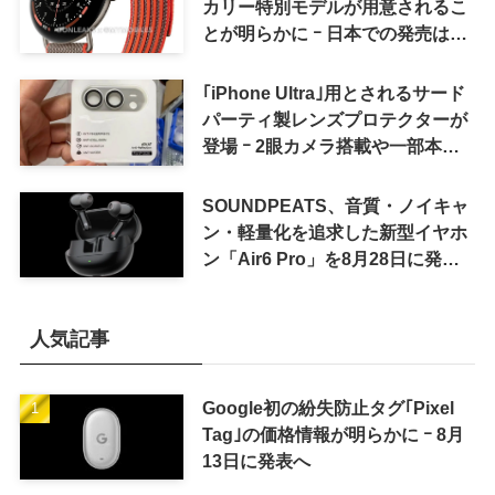
カリー特別モデルが用意されるこ
とが明らかに ｰ 日本での発売は期
待しない方が良さそう
｢iPhone Ultra｣用とされるサード
パーティ製レンズプロテクターが
登場 ｰ 2眼カメラ搭載や一部本体
カラーを示唆
SOUNDPEATS、音質・ノイキャ
ン・軽量化を追求した新型イヤホ
ン「Air6 Pro」を8月28日に発売
へ
人気記事
Google初の紛失防止タグ｢Pixel
Tag｣の価格情報が明らかに ｰ 8月
13日に発表へ