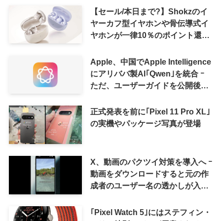
【セール/本日まで?】Shokzのイ
ヤーカフ型イヤホンや骨伝導式イ
ヤホンが一律10％のポイント還元
に
Apple、中国でApple Intelligence
にアリババ製AI｢Qwen｣を統合 ｰ
ただ、ユーザーガイドを公開後に
削除
正式発表を前に｢Pixel 11 Pro XL｣
の実機やパッケージ写真が登場
X、動画のパクツイ対策を導入へ ｰ
動画をダウンロードすると元の作
成者のユーザー名の透かしが入る
ように
｢Pixel Watch 5｣にはステフィン・