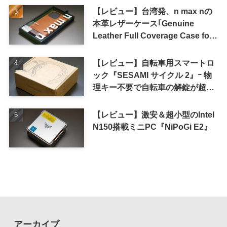
【レビュー】台湾発、n max nの
本革レザーケース｢Genuine
Leather Full Coverage Case for
iPhone 16 Pro｣
【レビュー】自転車用スマートロ
ック『SESAMI サイクル 2』ｰ 物
理キー不要で自転車の解錠が超簡
単に
【レビュー】激安＆超小型のIntel
N150搭載ミニPC『NiPoGi E2』
アーカイブ