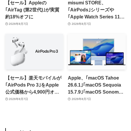
【セール】Appleの
misumi STORE、
｢AirTag (第2世代)｣が実質
｢AirPods｣シリーズや
約18%オフに
｢Apple Watch Series 11｣
のセールを開催中
2026年8月7日
2026年8月7日
【セール】楽天モバイルが
Apple、｢macOS Tahoe
｢AirPods Pro 3｣をApple
26.6.1｣｢macOS Sequoia
公式価格から4,900円オフ
15.7.9｣｢macOS Sonoma
で販売中
14.8.9｣をリリース ｰ 画面共
2026年8月7日
2026年8月7日
有の脆弱性を修正