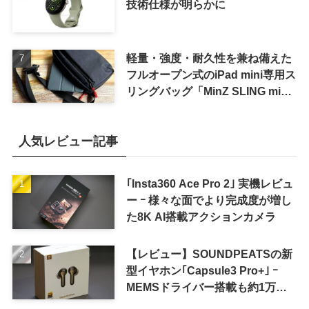
技術仕様が明らかに
軽量・強度・耐久性を兼ね備えた
フルオープン式のiPad mini専用ス
リングバッグ「MinZ SLING mini
for iPad mini」発売
人気レビュー記事
｢Insta360 Ace Pro 2｣ 実機レビュ
ー ｰ 様々な面でより完成度が増し
た8K AI搭載アクションカメラ
【レビュー】SOUNDPEATSの新
型イヤホン｢Capsule3 Pro+｣ ｰ
MEMSドライバー搭載も約1万円
の高コスパが特徴