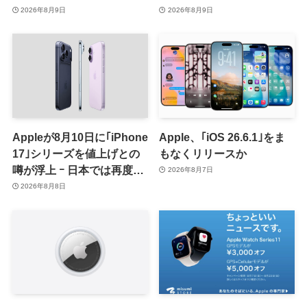
ユーザーガイドを公開後に
メラ搭載や一部本体カラー
2026年8月9日
2026年8月9日
削除
を示唆
Appleが8月10日に｢iPhone
Apple、｢iOS 26.6.1｣をま
17｣シリーズを値上げとの
もなくリリースか
噂が浮上 ｰ 日本では再度値
2026年8月7日
上げの可能性も?!
2026年8月8日