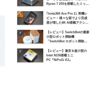
Ryzen 7 255を搭載したミッド
レンジモデル
｢Insta360 Ace Pro 2｣ 実機レ
ビュー ｰ 様々な面でより完成
度が増した8K AI搭載アクショ
ンカメラ
【レビュー】SwitchBotの最新
小型ロボット掃除機
「SwitchBot ロボット掃除機
K11+」
【レビュー】激安＆超小型の
Intel N150搭載ミニ
PC『NiPoGi E2』