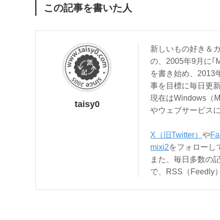
この記事を書いた人
新しいもの好き＆ガ
の、2005年9月に｢
を書き始め、201
事を目標に毎日更
現在はWindows（
taisy0
やウェブサービス
X（旧Twitter）
や
Fa
mixi2
をフォローし
また、毎日多数の
で、RSS（Feed