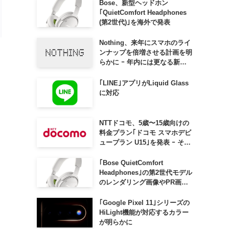
Bose、新型ヘッドホン
｢QuietComfort Headphones
(第2世代)｣を海外で発表
Nothing、来年にスマホのライ
ンナップを倍増させる計画を明
らかに ｰ 年内には更なる新製
品も投入へ
｢LINE｣アプリがLiquid Glass
に対応
NTTドコモ、5歳〜15歳向けの
料金プラン｢ドコモ スマホデビ
ュープラン U15｣を発表 ｰ その
家族がおトクになる｢ドコモ 親
子割｣も
｢Bose QuietComfort
ェ
Headphones｣の第2世代モデル
のレンダリング画像やPR画像
が流出 ｰ まもなく発表か
｢Google Pixel 11｣シリーズの
HiLight機能が対応するカラー
が明らかに