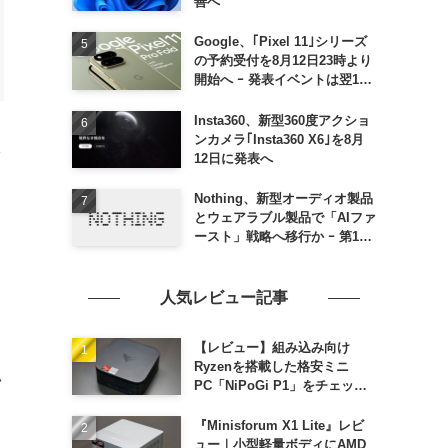
善へ
Google、｢Pixel 11｣シリーズ
の予約受付を8月12日23時より
開始へ ｰ 発表イベントは翌13
日午前7時〜
Insta360、新型360度アクショ
ンカメラ｢Insta360 X6｣を8月
限
12日に発表へ
Nothing、新型オーディオ製品
とウェアラブル製品で「AIファ
ースト」戦略へ移行か ｰ 第1弾
製品は8〜9月に順次発表との
さ
情報
人気レビュー記事
【レビュー】組み込み向け
よ
Ryzenを搭載した格安ミニ
い
PC「NiPoGi P1」をチェック
ｰ 1年前の同価格帯モデルより
高性能
『Minisforum X1 Lite』レビ
ュー｜小型軽量ボディにAMD