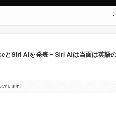
nceとSiri AIを発表 ｰ Siri AIは当面は英語
まれています。