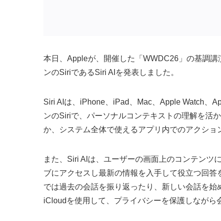
本日、Appleが、開催した「WWDC26」の基調講演に
ンのSiriであるSiri AIを発表しました。
Siri AIは、iPhone、iPad、Mac、Apple Wa
ンのSiriで、パーソナルコンテキストの理解を
か、システム全体で使えるアプリ内でのアクショ
また、Siri AIは、ユーザーの画面上のコンテ
ブにアクセスし最新の情報を入手して役立つ回答を生
では過去の会話を振り返ったり、新しい会話を始
iCloudを使用して、プライバシーを保護しなが