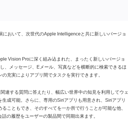
おいて、次世代のApple Intelligenceと共に新しいバージョ
tch、Apple Vision Proに深く組み込まれた、まったく新しいバージョ
活かし、メッセージ、Eメール、写真などを横断的に検索できるほ
ンの充実によりアプリ間でタスクを実行できます。
ンツに関連する質問に答えたり、幅広い世界中の知見を利用してウ
成可能。さらに、専用のSiriアプリも用意され、Siriアプリ
めることもでき、そのすべてを一か所で行うことが可能な他、
ら会話の履歴をユーザーの製品間で同期出来ます。