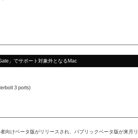
den Gate」でサポート対象外となるMac
bolt 3 ports)
本日より開発者向けベータ版がリリースされ、パブリックベータ版が来月