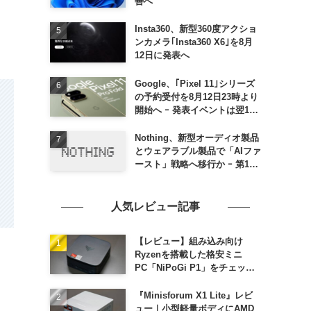
善へ
Insta360、新型360度アクショ
ンカメラ｢Insta360 X6｣を8月
12日に発表へ
Google、｢Pixel 11｣シリーズ
の予約受付を8月12日23時より
開始へ ｰ 発表イベントは翌13
日午前7時〜
Nothing、新型オーディオ製品
とウェアラブル製品で「AIファ
ースト」戦略へ移行か ｰ 第1弾
製品は8〜9月に順次発表との
情報
人気レビュー記事
【レビュー】組み込み向け
Ryzenを搭載した格安ミニ
PC「NiPoGi P1」をチェック
ｰ 1年前の同価格帯モデルより
高性能
『Minisforum X1 Lite』レビ
ュー｜小型軽量ボディにAMD