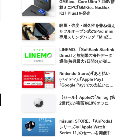
GMKtec、Core Ultra 7 258V搭
載ミニPC｢GMKtec NucBox
K17 Plus｣を発売
軽量・強度・耐久性を兼ね備え
たフルオープン式のiPad mini
専用スリングバッグ「MinZ
SLING mini for iPad mini」
発売
LINEMO、｢SoftBank Starlink
Direct｣と無制限の海外データ
通信(毎月最大7日間分)が追加
料金なしで利用可能に
Nintendo Storeが｢あと払い
(ペイディ)｣｢Apple Pay｣
｢Google Pay｣での支払いに対
応
【セール】Appleの｢AirTag (第
2世代)｣が実質約18%オフに
misumi STORE、｢AirPods｣
シリーズや｢Apple Watch
Series 11｣のセールを開催中