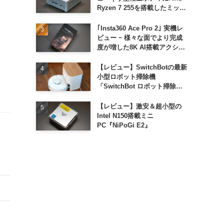
Ryzen 7 255を搭載したミッド
レンジモデル
｢Insta360 Ace Pro 2｣ 実機レ
ビュー ｰ 様々な面でより完成
度が増した8K AI搭載アクショ
ンカメラ
【レビュー】SwitchBotの最新
小型ロボット掃除機
「SwitchBot ロボット掃除機
K11+」
【レビュー】激安＆超小型の
Intel N150搭載ミニ
PC『NiPoGi E2』