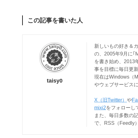
この記事を書いた人
新しいもの好き＆ガ
の、2005年9月に｢
を書き始め、201
事を目標に毎日更
現在はWindows（
taisy0
やウェブサービス
X（旧Twitter）
や
Fa
mixi2
をフォローし
また、毎日多数の
で、RSS（Feed