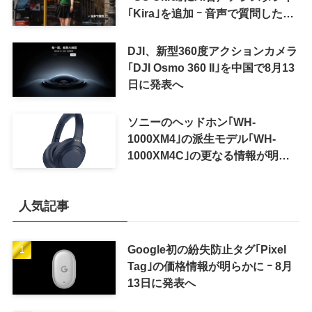
｢Kira｣を追加 ｰ 音声で質問した
り、リアルタイム翻訳などが利用
可能に
DJI、新型360度アクションカメラ
｢DJI Osmo 360 II｣を中国で8月13
日に発表へ
ソニーのヘッドホン｢WH-
1000XM4｣の派生モデル｢WH-
1000XM4C｣の更なる情報が明ら
かに
人気記事
Google初の紛失防止タグ｢Pixel
Tag｣の価格情報が明らかに ｰ 8月
13日に発表へ