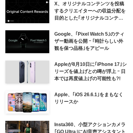
X、オリジナルコンテンツを投稿
するクリエイターへの収益分配を
目的とした｢オリジナルコンテン
ツ報酬プログラム｣を導入へ ｰ 従
来の｢収益分配｣は廃止
Google、｢Pixel Watch 5｣のティ
ザー動画を公開 ｰ ｢時計らしい外
観を保つ品格｣をアピール
Appleが8月10日に｢iPhone 17｣シ
リーズを値上げとの噂が浮上 ｰ 日
本では再度値上げの可能性も?!
Apple、｢iOS 26.6.1｣をまもなく
リリースか
Insta360、小型アクションカメラ
｢GO Ultra｣にAI音声アシスタント