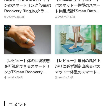
ンのスマートリング｢Smart
バスマット一体型のスマー
Recovery Ring｣のクラフ
ト体組成計｢Smart Bath
ァンを本日18時より実施へ
Mat｣が20％オフで過去最安
2025年12月1日
2025年7月11日
値に
【レビュー】体の回復状態
【レビュー】毎日の風呂上
を可視化できるスマートリ
がりに必ず測定出来るバス
ング｢Smart Recovery
マット一体型のスマート体
Ring｣
組成計｢Smart Bath Mat｣
2025年6月8日
2025年6月4日
コメント