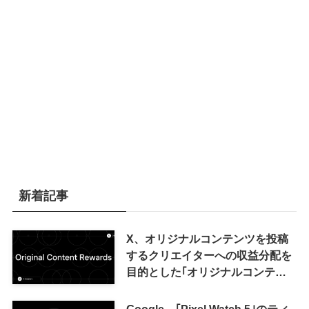
新着記事
X、オリジナルコンテンツを投稿
するクリエイターへの収益分配を
目的とした｢オリジナルコンテン
ツ報酬プログラム｣を導入へ ｰ 従
来の｢収益分配｣は廃止