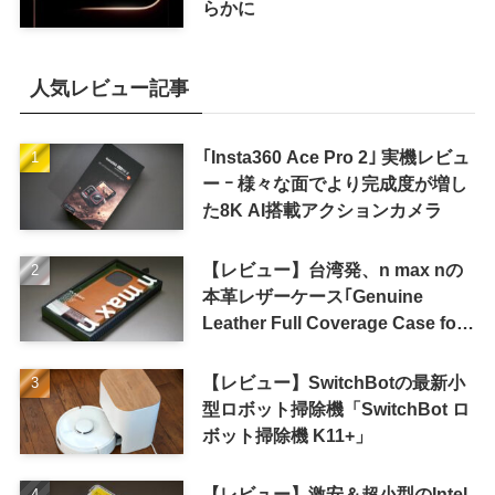
らかに
人気レビュー記事
｢Insta360 Ace Pro 2｣ 実機レビュ
ー ｰ 様々な面でより完成度が増し
た8K AI搭載アクションカメラ
【レビュー】台湾発、n max nの
本革レザーケース｢Genuine
Leather Full Coverage Case for
iPhone 16 Pro｣
【レビュー】SwitchBotの最新小
型ロボット掃除機「SwitchBot ロ
ボット掃除機 K11+」
【レビュー】激安＆超小型のIntel