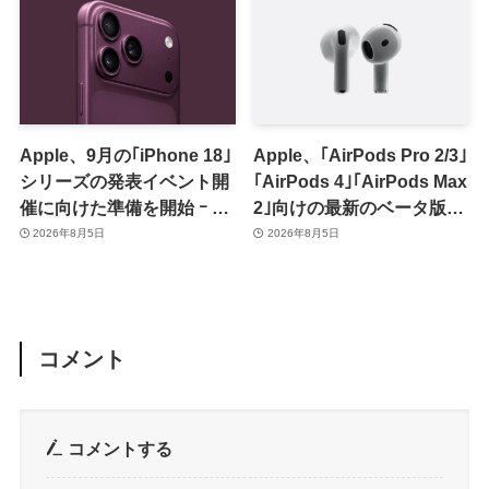
Apple、9月の｢iPhone 18｣
Apple、｢AirPods Pro 2/3｣
シリーズの発表イベント開
｢AirPods 4｣｢AirPods Max
催に向けた準備を開始 ｰ 9
2｣向けの最新のベータ版フ
月8日か9月9日に開催見込
ァームウェア｢9A5336b｣を
2026年8月5日
2026年8月5日
み
提供開始
コメント
コメントする