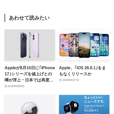
あわせて読みたい
Appleが8月10日に｢iPhone
Apple、｢iOS 26.6.1｣をま
17｣シリーズを値上げとの
もなくリリースか
噂が浮上 ｰ 日本では再度値
2026年8月7日
上げの可能性も?!
2026年8月8日