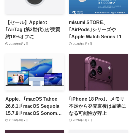
【セール】Appleの
misumi STORE、
｢AirTag (第2世代)｣が実質
｢AirPods｣シリーズや
約18%オフに
｢Apple Watch Series 11｣
のセールを開催中
2026年8月7日
2026年8月7日
Apple、｢macOS Tahoe
｢iPhone 18 Pro｣、メモリ
26.6.1｣｢macOS Sequoia
不足から発売直後は品薄に
15.7.9｣｢macOS Sonoma
なる可能性が浮上
14.8.9｣をリリース ｰ 画面共
2026年8月7日
2026年8月7日
有の脆弱性を修正