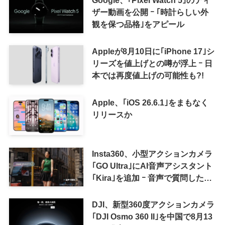
Google、｢Pixel Watch 5｣のティ
ザー動画を公開 ｰ ｢時計らしい外
観を保つ品格｣をアピール
Appleが8月10日に｢iPhone 17｣シ
リーズを値上げとの噂が浮上 ｰ 日
本では再度値上げの可能性も?!
Apple、｢iOS 26.6.1｣をまもなく
リリースか
Insta360、小型アクションカメラ
｢GO Ultra｣にAI音声アシスタント
｢Kira｣を追加 ｰ 音声で質問した
り、リアルタイム翻訳などが利用
可能に
DJI、新型360度アクションカメラ
｢DJI Osmo 360 II｣を中国で8月13