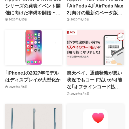
シリーズの発表イベント開
｢AirPods 4｣｢AirPods Max
催に向けた準備を開始 ｰ 9
2｣向けの最新のベータ版フ
月8日か9月9日に開催見込
ァームウェア｢9A5336b｣を
2026年8月5日
2026年8月5日
み
提供開始
｢iPhone｣の2027年モデル
楽天ペイ、通信状態が悪い
はディスプレイが大型化か
状況でもコード払いが可能
な｢オフラインコード払い｣
2026年8月5日
を提供開始 ｰ まずはiOS版
2026年8月4日
と一部店舗から