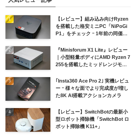
人気レビュー記事
【レビュー】組み込み向けRyzen
を搭載した格安ミニPC「NiPoGi
P1」をチェック ｰ 1年前の同価格
帯モデルより高性能
『Minisforum X1 Lite』レビュー
｜小型軽量ボディにAMD Ryzen 7
255を搭載したミッドレンジモデ
ル
｢Insta360 Ace Pro 2｣ 実機レビュ
ー ｰ 様々な面でより完成度が増し
た8K AI搭載アクションカメラ
【レビュー】SwitchBotの最新小
型ロボット掃除機「SwitchBot ロ
ボット掃除機 K11+」