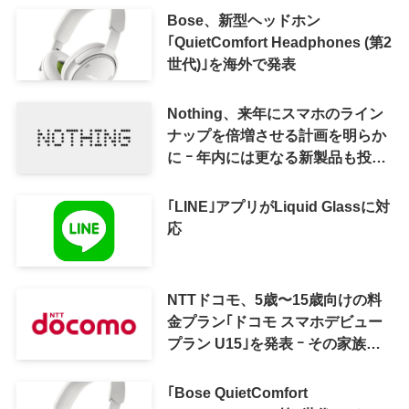
Bose、新型ヘッドホン
｢QuietComfort Headphones (第2
世代)｣を海外で発表
Nothing、来年にスマホのライン
ナップを倍増させる計画を明らか
に ｰ 年内には更なる新製品も投入
へ
｢LINE｣アプリがLiquid Glassに対
応
NTTドコモ、5歳〜15歳向けの料
金プラン｢ドコモ スマホデビュー
プラン U15｣を発表 ｰ その家族が
おトクになる｢ドコモ 親子割｣も
｢Bose QuietComfort