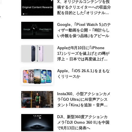
X、オリジナルコンテンツを投
稿するクリエイターへの収益分
配を目的とした｢オリジナルコ
を
ンテンツ報酬プログラム｣を導
入へ ｰ 従来の｢収益分配｣は廃
Google、｢Pixel Watch 5｣のテ
止
ィザー動画を公開 ｰ ｢時計らし
い外観を保つ品格｣をアピール
Appleが8月10日に｢iPhone
17｣シリーズを値上げとの噂が
浮上 ｰ 日本では再度値上げの
可能性も?!
Apple、｢iOS 26.6.1｣をまもな
くリリースか
Insta360、小型アクションカメ
ラ｢GO Ultra｣にAI音声アシス
タント｢Kira｣を追加 ｰ 音声で
質問したり、リアルタイム翻訳
などが利用可能に
DJI、新型360度アクションカ
メラ｢DJI Osmo 360 II｣を中国
で8月13日に発表へ