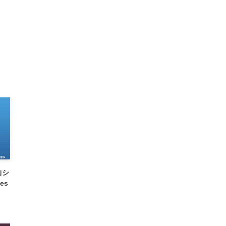
s｣シ
es