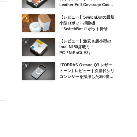
Leather Full Coverage Case
for iPhone 16 Pro｣
【レビュー】SwitchBotの最新
小型ロボット掃除機
「SwitchBot ロボット掃除機
K11+」
【レビュー】激安＆超小型の
Intel N150搭載ミニ
PC『NiPoGi E2』
｢TORRAS Ostand Q3 レザー
トーン｣ レビュー｜次世代シリ
コンレザーを採用した360度回
転スタンド搭載ケース