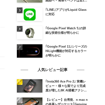
開始へ ｰ 発表イベントは翌13
日午前7時〜
｢LINE｣アプリがLiquid Glass
に対応
｢Google Pixel Watch 5｣の詳
細な技術仕様が明らかに
｢Google Pixel 11｣シリーズの
HiLight機能が対応するカラー
が明らかに
人気レビュー記事
｢Insta360 Ace Pro 2｣ 実機レ
ビュー ｰ 様々な面でより完成
度が増した8K AI搭載アクショ
ンカメラ
【レビュー】台湾発、n max n
の本革レザーケース｢Genuine