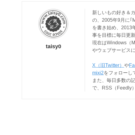
新しいもの好き＆ガ
の、2005年9月に｢
を書き始め、201
事を目標に毎日更
現在はWindows（
taisy0
やウェブサービス
X（旧Twitter）
や
Fa
mixi2
をフォローし
また、毎日多数の
で、RSS（Feed