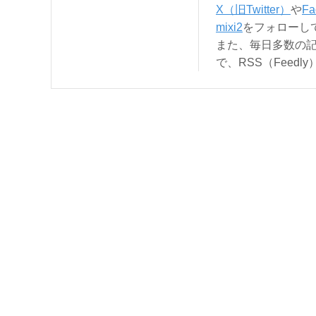
X（旧Twitter）
や
Fa
mixi2
をフォローし
また、毎日多数の
で、RSS（Feed