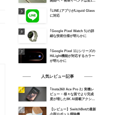
開始へ ｰ 発表イベントは翌13
日午前7時〜
｢LINE｣アプリがLiquid Glass
に対応
｢Google Pixel Watch 5｣の詳
細な技術仕様が明らかに
｢Google Pixel 11｣シリーズの
HiLight機能が対応するカラー
が明らかに
人気レビュー記事
｢Insta360 Ace Pro 2｣ 実機レ
ビュー ｰ 様々な面でより完成
度が増した8K AI搭載アクショ
ンカメラ
【レビュー】SwitchBotの最新
小型ロボット掃除機