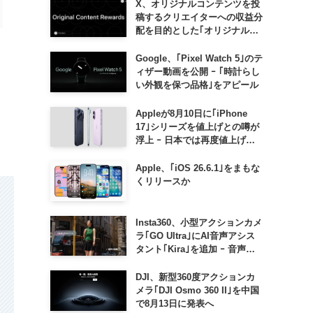
X、オリジナルコンテンツを投
稿するクリエイターへの収益分
配を目的とした｢オリジナルコ
ンテンツ報酬プログラム｣を導
入へ ｰ 従来の｢収益分配｣は廃
Google、｢Pixel Watch 5｣のテ
止
ィザー動画を公開 ｰ ｢時計らし
い外観を保つ品格｣をアピール
Appleが8月10日に｢iPhone
17｣シリーズを値上げとの噂が
浮上 ｰ 日本では再度値上げの
可能性も?!
Apple、｢iOS 26.6.1｣をまもな
くリリースか
Insta360、小型アクションカメ
ラ｢GO Ultra｣にAI音声アシス
タント｢Kira｣を追加 ｰ 音声で
質問したり、リアルタイム翻訳
などが利用可能に
DJI、新型360度アクションカ
メラ｢DJI Osmo 360 II｣を中国
で8月13日に発表へ