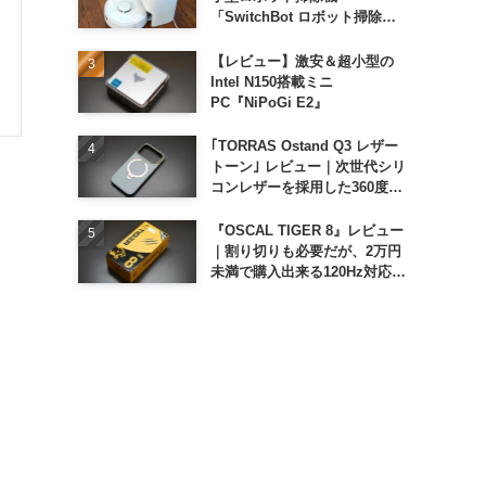
「SwitchBot ロボット掃除機
K11+」
【レビュー】激安＆超小型の
Intel N150搭載ミニ
PC『NiPoGi E2』
｢TORRAS Ostand Q3 レザー
トーン｣ レビュー｜次世代シリ
コンレザーを採用した360度回
転スタンド搭載ケース
『OSCAL TIGER 8』レビュー
｜割り切りも必要だが、2万円
未満で購入出来る120Hz対応大
画面スマホ