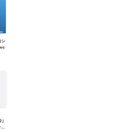
s｣シ
es
2｣
ーム