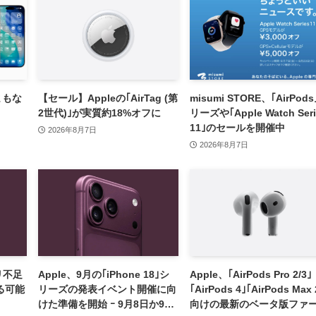
をまもな
【セール】Appleの｢AirTag (第
misumi STORE、｢AirPod
2世代)｣が実質約18%オフに
リーズや｢Apple Watch Seri
11｣のセールを開催中
2026年8月7日
2026年8月7日
モリ不足
Apple、9月の｢iPhone 18｣シ
Apple、｢AirPods Pro 2/3｣
る可能
リーズの発表イベント開催に向
｢AirPods 4｣｢AirPods Max 
けた準備を開始 ｰ 9月8日か9月
向けの最新のベータ版ファ