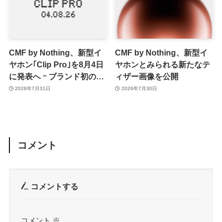
CMF by Nothing、新型イ
CMF by Nothing、新型イ
ヤホン｢Clip Pro｣を8月4日
ヤホンとみられる新たなテ
に発表へ ｰ ブランド初のイ
ィザー画像を公開
ヤーカフ型か
2026年7月31日
2026年7月30日
コメント
コメントする
コメント
※