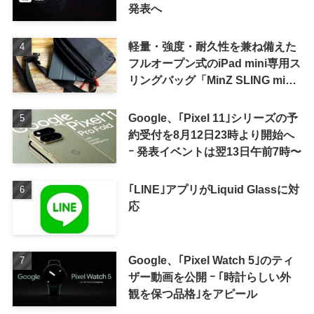
発表へ
軽量・強度・耐久性を兼ね備えた
フルオープン式のiPad mini専用ス
リングバッグ「MinZ SLING mini
for iPad mini」発売
Google、｢Pixel 11｣シリーズの予
約受付を8月12日23時より開始へ
ｰ 発表イベントは翌13日午前7時〜
｢LINE｣アプリがLiquid Glassに対
応
Google、｢Pixel Watch 5｣のティ
ザー動画を公開 ｰ ｢時計らしい外
観を保つ品格｣をアピール