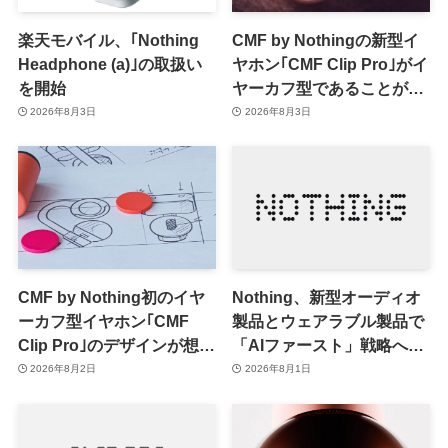
楽天モバイル、｢Nothing
CMF by Nothingの新型イ
Headphone (a)｣の取扱い
ヤホン｢CMF Clip Pro｣がイ
を開始
ヤーカフ型であることが確
認される
2026年8月3日
2026年8月3日
CMF by Nothing初のイヤ
Nothing、新型オーディオ
ーカフ型イヤホン｢CMF
製品とウェアラブル製品で
Clip Pro｣のデザインが想像
「AIファースト」戦略へ移
出来るティザー画像公開
行か ｰ 第1弾製品は8〜9月
2026年8月2日
2026年8月1日
に順次発表との情報