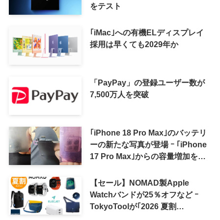
をテスト
｢iMac｣への有機ELディスプレイ
採用は早くても2029年か
「PayPay」の登録ユーザー数が
7,500万人を突破
｢iPhone 18 Pro Max｣のバッテリ
ーの新たな写真が登場 ｰ ｢iPhone
17 Pro Max｣からの容量増加を確
認
【セール】NOMAD製Apple
Watchバンドが25％オフなど ｰ
TokyoToolが｢2026 夏割
SUMMER SALE｣を開催中