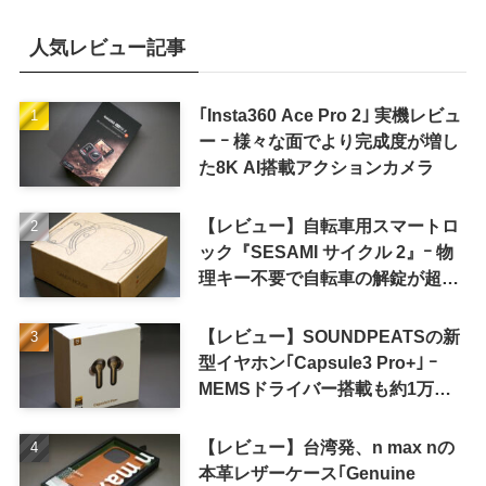
人気レビュー記事
｢Insta360 Ace Pro 2｣ 実機レビュ
ー ｰ 様々な面でより完成度が増し
た8K AI搭載アクションカメラ
【レビュー】自転車用スマートロ
ック『SESAMI サイクル 2』ｰ 物
理キー不要で自転車の解錠が超簡
単に
【レビュー】SOUNDPEATSの新
型イヤホン｢Capsule3 Pro+｣ ｰ
MEMSドライバー搭載も約1万円
の高コスパが特徴
【レビュー】台湾発、n max nの
本革レザーケース｢Genuine