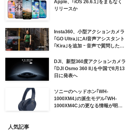
Apple、｢iOS 26.6.1｣をまもなく
リリースか
Insta360、小型アクションカメラ
｢GO Ultra｣にAI音声アシスタント
｢Kira｣を追加 ｰ 音声で質問した
り、リアルタイム翻訳などが利用
可能に
DJI、新型360度アクションカメラ
｢DJI Osmo 360 II｣を中国で8月13
日に発表へ
ソニーのヘッドホン｢WH-
1000XM4｣の派生モデル｢WH-
1000XM4C｣の更なる情報が明ら
かに
人気記事