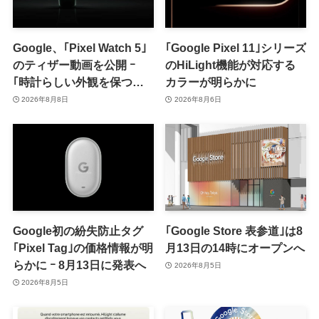
Google、｢Pixel Watch 5｣
｢Google Pixel 11｣シリーズ
のティザー動画を公開 ｰ
のHiLight機能が対応する
｢時計らしい外観を保つ品
カラーが明らかに
格｣をアピール
2026年8月8日
2026年8月6日
Google初の紛失防止タグ
｢Google Store 表参道｣は8
｢Pixel Tag｣の価格情報が明
月13日の14時にオープンへ
らかに ｰ 8月13日に発表へ
2026年8月5日
2026年8月5日