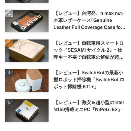
【レビュー】台湾発、n max nの
本革レザーケース｢Genuine
Leather Full Coverage Case for
iPhone 16 Pro｣
【レビュー】自転車用スマートロ
ック『SESAMI サイクル 2』ｰ 物
理キー不要で自転車の解錠が超簡
単に
【レビュー】SwitchBotの最新小
型ロボット掃除機「SwitchBot ロ
ボット掃除機 K11+」
【レビュー】激安＆超小型のIntel
N150搭載ミニPC『NiPoGi E2』