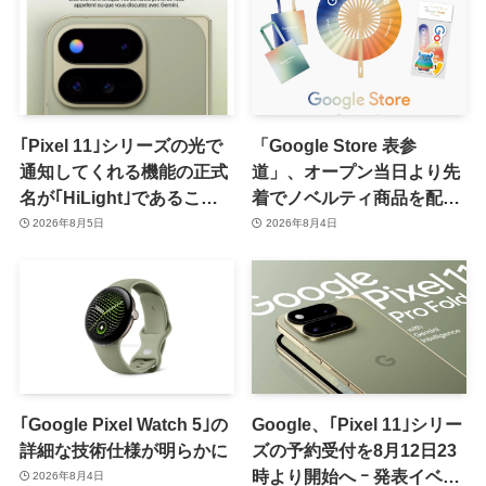
｢Pixel 11｣シリーズの光で
「Google Store 表参
通知してくれる機能の正式
道」、オープン当日より先
名が｢HiLight｣であること
着でノベルティ商品を配布
が確認される
へ
2026年8月5日
2026年8月4日
｢Google Pixel Watch 5｣の
Google、｢Pixel 11｣シリー
詳細な技術仕様が明らかに
ズの予約受付を8月12日23
時より開始へ ｰ 発表イベン
2026年8月4日