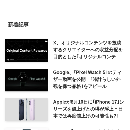
新着記事
X、オリジナルコンテンツを投稿
するクリエイターへの収益分配を
目的とした｢オリジナルコンテン
ツ報酬プログラム｣を導入へ ｰ 従
来の｢収益分配｣は廃止
Google、｢Pixel Watch 5｣のティ
ザー動画を公開 ｰ ｢時計らしい外
観を保つ品格｣をアピール
Appleが8月10日に｢iPhone 17｣シ
リーズを値上げとの噂が浮上 ｰ 日
本では再度値上げの可能性も?!