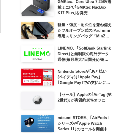
GMKtec、Core Ultra 7 258V搭
載ミニPC｢GMKtec NucBox
K17 Plus｣を発売
軽量・強度・耐久性を兼ね備え
たフルオープン式のiPad mini
専用スリングバッグ「MinZ
SLING mini for iPad mini」
発売
LINEMO、｢SoftBank Starlink
Direct｣と無制限の海外データ
通信(毎月最大7日間分)が追加
料金なしで利用可能に
Nintendo Storeが｢あと払い
(ペイディ)｣｢Apple Pay｣
｢Google Pay｣での支払いに対
応
【セール】Appleの｢AirTag (第
多
2世代)｣が実質約18%オフに
ま
misumi STORE、｢AirPods｣
シリーズや｢Apple Watch
Series 11｣のセールを開催中