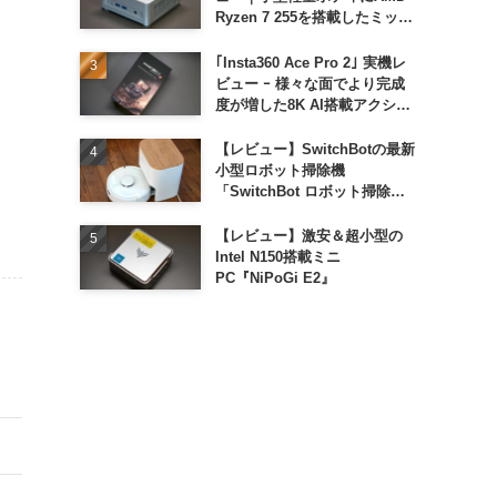
Ryzen 7 255を搭載したミッド
レンジモデル
｢Insta360 Ace Pro 2｣ 実機レ
ビュー ｰ 様々な面でより完成
度が増した8K AI搭載アクショ
ンカメラ
【レビュー】SwitchBotの最新
小型ロボット掃除機
「SwitchBot ロボット掃除機
K11+」
【レビュー】激安＆超小型の
Intel N150搭載ミニ
PC『NiPoGi E2』