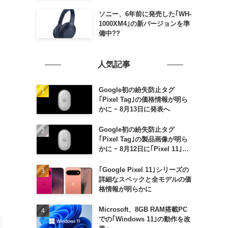
も
ソニー、6年前に発売した｢WH-
1000XM4｣の新バージョンを準
備中??
し
人気記事
Google初の紛失防止タグ
｢Pixel Tag｣の価格情報が明ら
かに ｰ 8月13日に発表へ
Google初の紛失防止タグ
｢Pixel Tag｣の製品画像が明ら
かに ｰ 8月12日に｢Pixel 11｣な
どと一緒に発表か
｢Google Pixel 11｣シリーズの
詳細なスペックと全モデルの価
格情報が明らかに
Microsoft、8GB RAM搭載PC
での｢Windows 11｣の動作を改