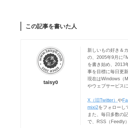
この記事を書いた人
新しいもの好き＆ガ
の、2005年9月に｢
を書き始め、201
事を目標に毎日更
現在はWindows（
taisy0
やウェブサービス
X（旧Twitter）
や
Fa
mixi2
をフォローし
また、毎日多数の
で、RSS（Feed