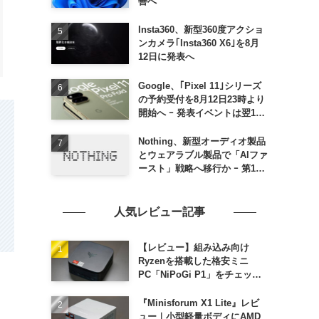
善へ
Insta360、新型360度アクショ
ンカメラ｢Insta360 X6｣を8月
12日に発表へ
Google、｢Pixel 11｣シリーズ
の予約受付を8月12日23時より
開始へ ｰ 発表イベントは翌13
日午前7時〜
Nothing、新型オーディオ製品
とウェアラブル製品で「AIファ
ースト」戦略へ移行か ｰ 第1弾
製品は8〜9月に順次発表との
情報
人気レビュー記事
【レビュー】組み込み向け
Ryzenを搭載した格安ミニ
PC「NiPoGi P1」をチェック
ｰ 1年前の同価格帯モデルより
高性能
『Minisforum X1 Lite』レビ
ュー｜小型軽量ボディにAMD