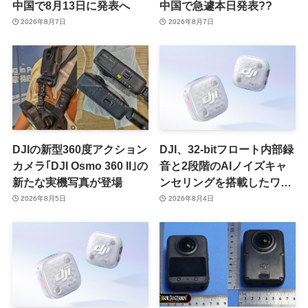
中国で8月13日に発表へ
中国で急遽本日発表??
2026年8月7日
2026年8月7日
DJIの新型360度アクション
DJI、32-bitフロート内部録
カメラ｢DJI Osmo 360 II｣の
音と2段階のAIノイズキャ
新たな実機写真が登場
ンセリングを搭載したワイ
ヤレスマイク｢DJI Mic Mini
2026年8月5日
2026年8月4日
2S｣を発売