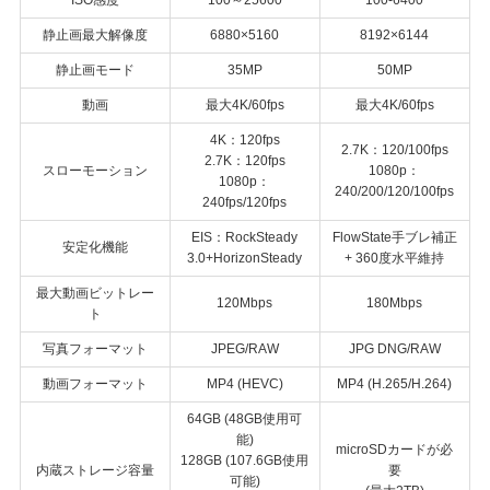
静止画最大解像度
6880×5160
8192×6144
静止画モード
35MP
50MP
動画
最大4K/60fps
最大4K/60fps
4K：120fps
2.7K：120/100fps
2.7K：120fps
スローモーション
1080p：
1080p：
240/200/120/100fps
240fps/120fps
EIS：RockSteady
FlowState手ブレ補正
安定化機能
3.0+HorizonSteady
+ 360度水平維持
最大動画ビットレー
120Mbps
180Mbps
ト
写真フォーマット
JPEG/RAW
JPG DNG/RAW
動画フォーマット
MP4 (HEVC)
MP4 (H.265/H.264)
64GB (48GB使用可
能)
microSDカードが必
128GB (107.6GB使用
内蔵ストレージ容量
要
可能)