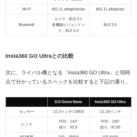
Wi-Fi
802.11 a/b/g/n/ac/ax
802.11 a/b/g/n/ac
カメラ：BLE 5.1
Bluetooth
多機能ビジョンドッ
BLE 5.0
ク：BLE 5.4
Insta360 GO Ultraとの比較
次に、ライバル機となる「Insta360 GO Ultra」と現時
点で分かっているスペックを比較すると下記の通り。
DJI Osmo Nano
Insta360 GO Ultra
センサー
1/1.3インチ CMOS
1/1.28インチ
FOV：143°
FOV：156°
レンズ
絞り：f/2.8
絞り：f/2.85
ISO感度
100～25600
100-6400