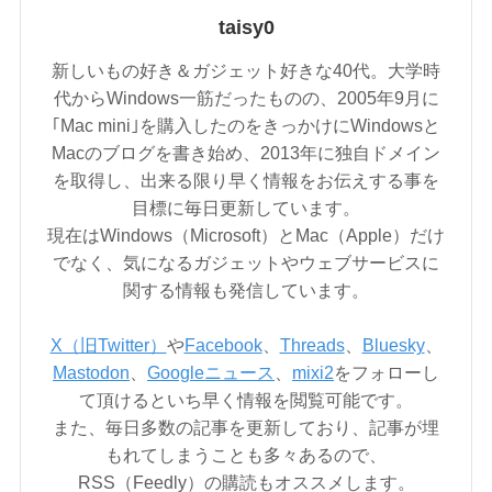
taisy0
新しいもの好き＆ガジェット好きな40代。大学時
代からWindows一筋だったものの、2005年9月に
｢Mac mini｣を購入したのをきっかけにWindowsと
Macのブログを書き始め、2013年に独自ドメイン
を取得し、出来る限り早く情報をお伝えする事を
目標に毎日更新しています。
現在はWindows（Microsoft）とMac（Apple）だけ
でなく、気になるガジェットやウェブサービスに
関する情報も発信しています。
X（旧Twitter）
や
Facebook
、
Threads
、
Bluesky
、
Mastodon
、
Googleニュース
、
mixi2
をフォローし
て頂けるといち早く情報を閲覧可能です。
また、毎日多数の記事を更新しており、記事が埋
もれてしまうことも多々あるので、
RSS（Feedly）の購読もオススメします。