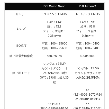
DJI Osmo Nano
DJI Action 2
センサー
1/1.3インチ CMOS
1/1.7インチCMOS
FOV：143°
FOV：155°
絞り：f/2.8
絞り：f/2.8
レンズ
フォーカス範囲：
フォーカス範囲：
0.35m〜∞
0.3m〜∞
写真：100～25600
写真：100～6400
ISO感度
動画：100～25600
動画：100～6400
静止画最大解像度
6880×5160
4000×3000
シングル：35MP
カウントダウン：オ
シングル：12 MP
静止画モード
フ/0.5/1/2/3/5/10秒
カウントダウン：オ
連写：3秒間に最大30
フ/0.5/1/2/3/5/10秒
枚
4K
(4:3):4096×3072@24
/25/30/48/50/60fps
4K (4:3)：
4K
3840×2880@24/25/3
(16:9):3840×2160@1