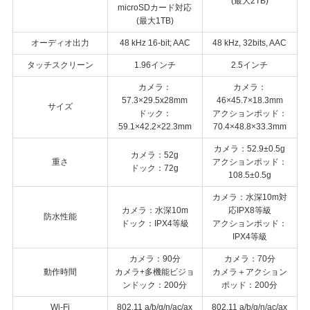
(最大2TB)
microSDカード対応
(最大1TB)
オーディオ出力
48 kHz 16-bit; AAC
48 kHz, 32bits, AAC
タッチスクリーン
1.96インチ
2.5インチ
カメラ：
カメラ：
57.3×29.5x28mm
46×45.7×18.3mm
サイズ
ドック：
アクションポッド：
59.1×42.2×22.3mm
70.4×48.8×33.3mm
カメラ：52.9±0.5g
カメラ：52g
重さ
アクションポッド：
ドック：72g
108.5±0.5g
カメラ：水深10m対
カメラ：水深10m
応IPX8等級
防水性能
ドック：IPX4等級
アクションポッド：
IPX4等級
カメラ：90分
カメラ：70分
動作時間
カメラ+多機能ビジョ
カメラ＋アクション
ンドック：200分
ポッド：200分
Wi-Fi
802.11 a/b/g/n/ac/ax
802.11 a/b/g/n/ac/ax