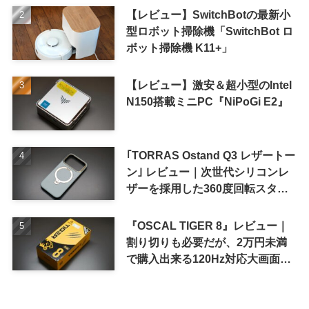
【レビュー】SwitchBotの最新小
型ロボット掃除機「SwitchBot ロ
ボット掃除機 K11+」
【レビュー】激安＆超小型のIntel
N150搭載ミニPC『NiPoGi E2』
｢TORRAS Ostand Q3 レザートー
ン｣ レビュー｜次世代シリコンレ
ザーを採用した360度回転スタン
ド搭載ケース
『OSCAL TIGER 8』レビュー｜
割り切りも必要だが、2万円未満
で購入出来る120Hz対応大画面ス
マホ