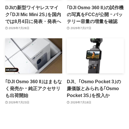
DJIの新型ワイヤレスマイ
｢DJI Osmo 360 II｣の試作機
ク｢DJI Mic Mini 2S｣を国内
の写真をFCCが公開 ｰ バッ
では8月4日に発表・発表へ
テリー容量の増量を確認
2026年7月28日
2026年7月27日
｢DJI Osmo 360 II｣はまもな
DJI、｢Osmo Pocket 3｣の
く発売か ｰ 純正アクセサリ
廉価版とみられる｢Osmo
も出荷開始
Pocket 3S｣を投入か
2026年7月23日
2026年7月18日