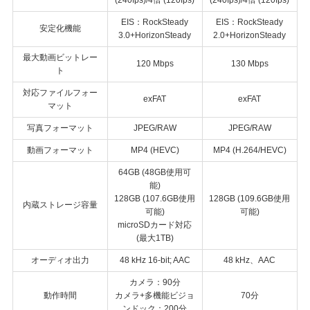
(240fps)/4倍 (120fps)
(240fps)/4倍 (120fps)
EIS：RockSteady
EIS：RockSteady
安定化機能
3.0+HorizonSteady
2.0+HorizonSteady
最大動画ビットレー
120 Mbps
130 Mbps
ト
対応ファイルフォー
exFAT
exFAT
マット
写真フォーマット
JPEG/RAW
JPEG/RAW
動画フォーマット
MP4 (HEVC)
MP4 (H.264/HEVC)
64GB (48GB使用可
能)
128GB (107.6GB使用
128GB (109.6GB使用
内蔵ストレージ容量
可能)
可能)
microSDカード対応
(最大1TB)
オーディオ出力
48 kHz 16-bit; AAC
48 kHz、AAC
カメラ：90分
動作時間
カメラ+多機能ビジョ
70分
ンドック：200分