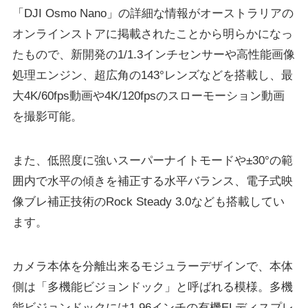
「DJI Osmo Nano」の詳細な情報がオーストラリアの
オンラインストアに掲載されたことから明らかになっ
たもので、新開発の1/1.3インチセンサーや高性能画像
処理エンジン、超広角の143°レンズなどを搭載し、最
大4K/60fps動画や4K/120fpsのスローモーション動画
を撮影可能。
また、低照度に強いスーパーナイトモードや±30°の範
囲内で水平の傾きを補正する水平バランス、電子式映
像ブレ補正技術のRock Steady 3.0なども搭載してい
ます。
カメラ本体を分離出来るモジュラーデザインで、本体
側は「多機能ビジョンドック」と呼ばれる模様。多機
能ビジョンドックには1.96インチの有機ELディスプレ