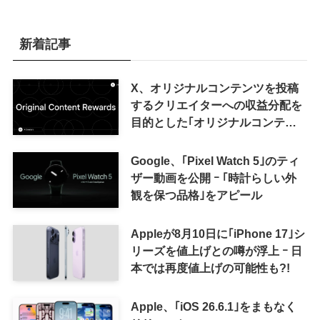
新着記事
X、オリジナルコンテンツを投稿
するクリエイターへの収益分配を
目的とした｢オリジナルコンテン
ツ報酬プログラム｣を導入へ ｰ 従
来の｢収益分配｣は廃止
Google、｢Pixel Watch 5｣のティ
ザー動画を公開 ｰ ｢時計らしい外
観を保つ品格｣をアピール
Appleが8月10日に｢iPhone 17｣シ
リーズを値上げとの噂が浮上 ｰ 日
本では再度値上げの可能性も?!
Apple、｢iOS 26.6.1｣をまもなく