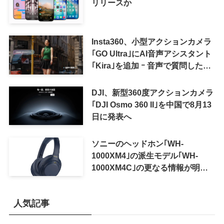
リリースか
Insta360、小型アクションカメラ
｢GO Ultra｣にAI音声アシスタント
｢Kira｣を追加 ｰ 音声で質問した
り、リアルタイム翻訳などが利用
可能に
DJI、新型360度アクションカメラ
｢DJI Osmo 360 II｣を中国で8月13
日に発表へ
ソニーのヘッドホン｢WH-
1000XM4｣の派生モデル｢WH-
1000XM4C｣の更なる情報が明ら
かに
人気記事