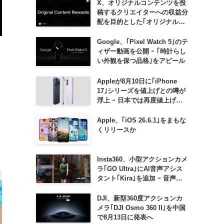
X、オリジナルコンテンツを投
稿するクリエイターへの収益分
配を目的とした｢オリジナルコ
ンテンツ報酬プログラム｣を導
入へ ｰ 従来の｢収益分配｣は廃
Google、｢Pixel Watch 5｣のテ
止
ィザー動画を公開 ｰ ｢時計らし
い外観を保つ品格｣をアピール
Appleが8月10日に｢iPhone
17｣シリーズを値上げとの噂が
浮上 ｰ 日本では再度値上げの
可能性も?!
Apple、｢iOS 26.6.1｣をまもな
くリリースか
Insta360、小型アクションカメ
ラ｢GO Ultra｣にAI音声アシス
タント｢Kira｣を追加 ｰ 音声で
質問したり、リアルタイム翻訳
などが利用可能に
DJI、新型360度アクションカ
メラ｢DJI Osmo 360 II｣を中国
で8月13日に発表へ