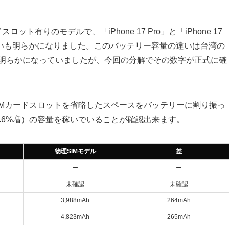
有りのモデルで、「iPhone 17 Pro」と「iPhone 17
量の違いも明らかになりました。このバッテリー容量の違いは台湾の
ら明らかになっていましたが、今回の分解でその数字が正式に確
SIMカードスロットを省略したスペースをバッテリーに割り振っ
5〜6.6%増）の容量を稼いでいることが確認出来ます。
物理SIMモデル
差
ー
ー
未確認
未確認
3,988mAh
264mAh
4,823mAh
265mAh