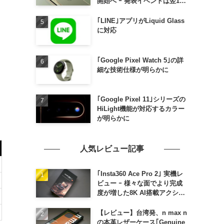
開始へ ｰ 発表イベントは翌13
日午前7時〜
｢LINE｣アプリがLiquid Glass
に対応
｢Google Pixel Watch 5｣の詳
細な技術仕様が明らかに
｢Google Pixel 11｣シリーズの
HiLight機能が対応するカラー
が明らかに
人気レビュー記事
｢Insta360 Ace Pro 2｣ 実機レ
ビュー ｰ 様々な面でより完成
度が増した8K AI搭載アクショ
ンカメラ
【レビュー】台湾発、n max n
の本革レザーケース｢Genuine