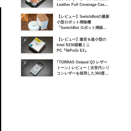
Leather Full Coverage Case
for iPhone 16 Pro｣
【レビュー】SwitchBotの最新
小型ロボット掃除機
「SwitchBot ロボット掃除機
K11+」
【レビュー】激安＆超小型の
Intel N150搭載ミニ
PC『NiPoGi E2』
｢TORRAS Ostand Q3 レザー
トーン｣ レビュー｜次世代シリ
コンレザーを採用した360度回
転スタンド搭載ケース