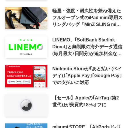
軽量・強度・耐久性を兼ね備えた
フルオープン式のiPad mini専用ス
リングバッグ「MinZ SLING mini
for iPad mini」発売
LINEMO、｢SoftBank Starlink
Direct｣と無制限の海外データ通信
(毎月最大7日間分)が追加料金なし
で利用可能に
Nintendo Storeが｢あと払い (ペイ
ディ)｣｢Apple Pay｣｢Google Pay｣
での支払いに対応
【セール】Appleの｢AirTag (第2
世代)｣が実質約18%オフに
misumi STORE、｢AirPods｣シリ