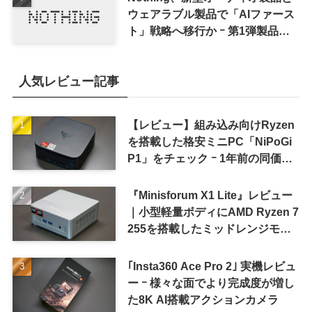
ウェアラブル製品で「AIファース
ト」戦略へ移行か ｰ 第1弾製品は
8〜9月に順次発表との情報
人気レビュー記事
【レビュー】組み込み向けRyzen
を搭載した格安ミニPC「NiPoGi
P1」をチェック ｰ 1年前の同価格
帯モデルより高性能
『Minisforum X1 Lite』レビュー
｜小型軽量ボディにAMD Ryzen 7
255を搭載したミッドレンジモデ
ル
｢Insta360 Ace Pro 2｣ 実機レビュ
ー ｰ 様々な面でより完成度が増し
た8K AI搭載アクションカメラ