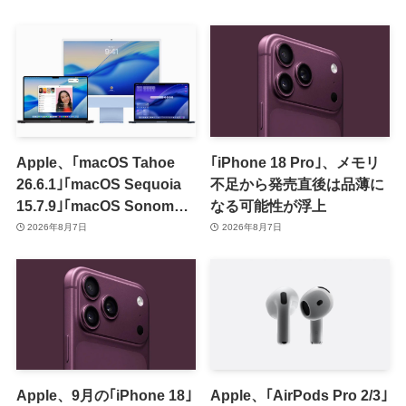
Apple、｢macOS Tahoe
｢iPhone 18 Pro｣、メモリ
26.6.1｣｢macOS Sequoia
不足から発売直後は品薄に
15.7.9｣｢macOS Sonoma
なる可能性が浮上
14.8.9｣をリリース ｰ 画面共
2026年8月7日
2026年8月7日
有の脆弱性を修正
Apple、9月の｢iPhone 18｣
Apple、｢AirPods Pro 2/3｣