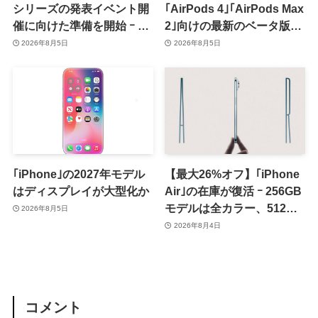
シリーズの発表イベント開
｢AirPods 4｣｢AirPods Max
催に向けた準備を開始 ｰ 9
2｣向けの最新のベータ版フ
月8日か9月9日に開催見込
ァームウェア｢9A5336b｣を
2026年8月5日
2026年8月5日
み
提供開始
｢iPhone｣の2027年モデル
【最大26%オフ】｢iPhone
はディスプレイが大型化か
Air｣の在庫が復活 ｰ 256GB
モデルは全カラー、512GB
2026年8月5日
モデルはホワイト以外が在
2026年8月4日
庫有り
コメント