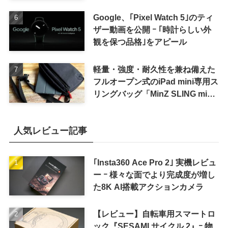
待しない方が良さそう
Google、｢Pixel Watch 5｣のティ
ザー動画を公開 ｰ ｢時計らしい外
観を保つ品格｣をアピール
軽量・強度・耐久性を兼ね備えた
フルオープン式のiPad mini専用ス
リングバッグ「MinZ SLING mini
for iPad mini」発売
人気レビュー記事
｢Insta360 Ace Pro 2｣ 実機レビュ
ー ｰ 様々な面でより完成度が増し
た8K AI搭載アクションカメラ
【レビュー】自転車用スマートロ
ック『SESAMI サイクル 2』ｰ 物