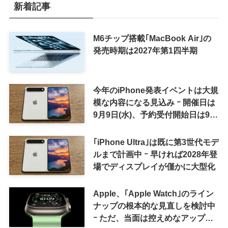
新着記事
M6チップ搭載｢MacBook Air｣の
発売時期は2027年第1四半期
今年のiPhone発表イベントは大規
模な内容になる見込み ｰ 開催日は
9月9日(水)、予約受付開始日は9月
12日(土)の予想
｢iPhone Ultra｣は既に第3世代モデ
ルまで計画中 ｰ 早ければ2028年登
場でディスプレイが僅かに大型化
Apple、｢Apple Watch｣のライン
ナップの根本的な見直しを検討中
ｰ ただ、当面は控えめなアップグ