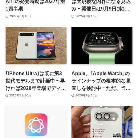
Air｣の発売時期は2027年第
は大規模な内容になる見込
1四半期
み ｰ 開催日は9月9日(水)、
予約受付開始日は9月12日
2026年8月10日
2026年8月10日
(土)の予想
｢iPhone Ultra｣は既に第3
Apple、｢Apple Watch｣の
世代モデルまで計画中 ｰ 早
ラインナップの根本的な見
ければ2028年登場でディス
直しを検討中 ｰ ただ、当面
プレイが僅かに大型化
は控えめなアップグレード
2026年8月10日
2026年8月10日
が続く見通し