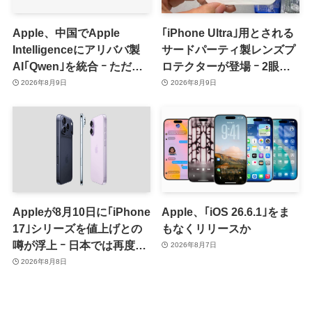
Apple、中国でApple
｢iPhone Ultra｣用とされる
Intelligenceにアリババ製
サードパーティ製レンズプ
AI｢Qwen｣を統合 ｰ ただ、
ロテクターが登場 ｰ 2眼カ
ユーザーガイドを公開後に
メラ搭載や一部本体カラー
2026年8月9日
2026年8月9日
削除
を示唆
Appleが8月10日に｢iPhone
Apple、｢iOS 26.6.1｣をま
17｣シリーズを値上げとの
もなくリリースか
噂が浮上 ｰ 日本では再度値
2026年8月7日
上げの可能性も?!
2026年8月8日