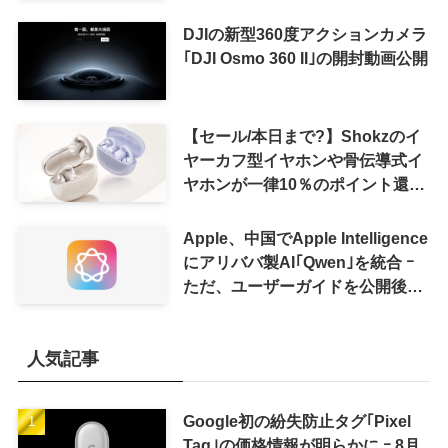
レードが続く見通し
DJIの新型360度アクションカメラ
｢DJI Osmo 360 II｣の開封動画公開
【セール/本日まで?】Shokzのイ
ヤーカフ型イヤホンや骨伝導式イ
ヤホンが一律10％のポイント還元
に
Apple、中国でApple Intelligence
にアリババ製AI｢Qwen｣を統合 ｰ
ただ、ユーザーガイドを公開後に
削除
人気記事
Google初の紛失防止タグ｢Pixel
Tag｣の価格情報が明らかに ｰ 8月