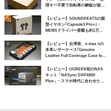
理キー不要で自転車の解錠が超簡
単に
【レビュー】SOUNDPEATSの新
型イヤホン｢Capsule3 Pro+｣ ｰ
MEMSドライバー搭載も約1万円
の高コスパが特徴
【レビュー】台湾発、n max nの
本革レザーケース｢Genuine
Leather Full Coverage Case for
iPhone 16 Pro｣
【レビュー】UGREEN初のNAS
キット「NASync DXP4800
Plus」ｰ スマホ時代に合わせた設
計で、写真や動画によるスマホの
容量圧迫問題も解決