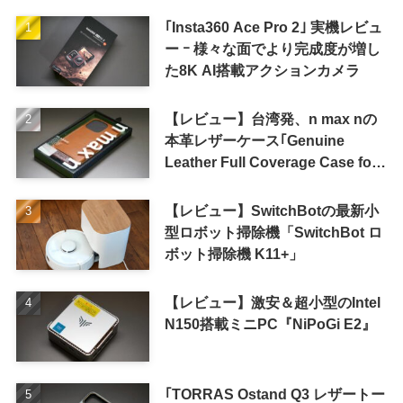
｢Insta360 Ace Pro 2｣ 実機レビュ
ー ｰ 様々な面でより完成度が増し
た8K AI搭載アクションカメラ
【レビュー】台湾発、n max nの
本革レザーケース｢Genuine
Leather Full Coverage Case for
iPhone 16 Pro｣
【レビュー】SwitchBotの最新小
型ロボット掃除機「SwitchBot ロ
ボット掃除機 K11+」
【レビュー】激安＆超小型のIntel
N150搭載ミニPC『NiPoGi E2』
｢TORRAS Ostand Q3 レザートー