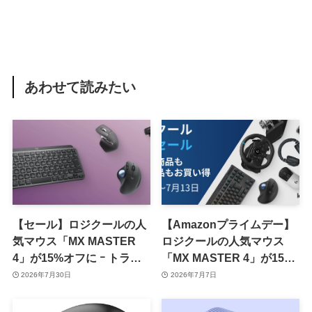
あわせて読みたい
【セール】ロジクールの人
【Amazonプライムデー】
気マウス「MX MASTER
ロジクールの人気マウス
4」が15%オフに ｰ トラッ
「MX MASTER 4」が15%
クボールマウスやキーボー
オフに ｰ トラックボールマ
2026年7月30日
2026年7月7日
ドなども対象
ウスやキーボードなども対
象