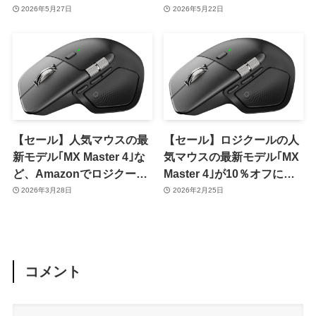
フィードバック機能が利用
SwitchBot・ロジクール・
2026年5月27日
2026年5月22日
可能に ｰ 12％オフセールも
Belkinなどの多数の製品が
開催中
セール対象に
【セール】人気マウスの最
【セール】ロジクールの人
新モデル｢MX Master 4｣な
気マウスの最新モデル｢MX
ど、Amazonでロジクール
Master 4｣が10％オフに｜
製品のセールが開催中
Amazonでロジクール製品
2026年3月28日
2026年2月25日
のセールが開催中
コメント