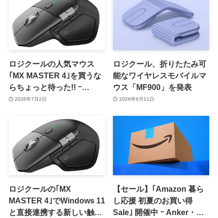
ロジクールの人気マウス
ロジクール、折りたたみ可
｢MX MASTER 4｣を買うな
能なワイヤレスモバイルマ
らちょっと待った!! ｰ
ウス「MF900」を発表
｢Amazon プライムデー｣の
2026年7月2日
2026年6月11日
セール対象製品に
ロジクールの｢MX
【セール】｢Amazon 暮ら
MASTER 4｣でWindows 11
し応援 初夏のお買い得
と直接連携する新しい触覚
Sale｣ 開催中 ｰ Anker・