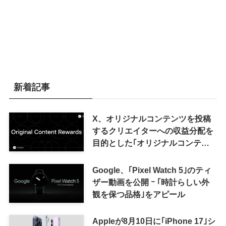
新着記事
X、オリジナルコンテンツを投稿
するクリエイターへの収益分配を
目的とした｢オリジナルコンテン
ツ報酬プログラム｣を導入へ ｰ 従
来の｢収益分配｣は廃止
Google、｢Pixel Watch 5｣のティ
ザー動画を公開 ｰ ｢時計らしい外
観を保つ品格｣をアピール
Appleが8月10日に｢iPhone 17｣シ