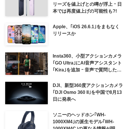
リーズを値上げとの噂が浮上 ｰ 日
本では再度値上げの可能性も?!
Apple、｢iOS 26.6.1｣をまもなく
リリースか
Insta360、小型アクションカメラ
｢GO Ultra｣にAI音声アシスタント
｢Kira｣を追加 ｰ 音声で質問した
り、リアルタイム翻訳などが利用
可能に
DJI、新型360度アクションカメラ
｢DJI Osmo 360 II｣を中国で8月13
日に発表へ
ソニーのヘッドホン｢WH-
1000XM4｣の派生モデル｢WH-
1000XM4C｣の更なる情報が明ら