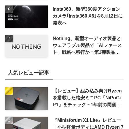
Insta360、新型360度アクション
カメラ｢Insta360 X6｣を8月12日に
発表へ
Nothing、新型オーディオ製品と
ウェアラブル製品で「AIファース
ト」戦略へ移行か ｰ 第1弾製品は
8〜9月に順次発表との情報
人気レビュー記事
【レビュー】組み込み向けRyzen
を搭載した格安ミニPC「NiPoGi
P1」をチェック ｰ 1年前の同価格
帯モデルより高性能
『Minisforum X1 Lite』レビュー
｜小型軽量ボディにAMD Ryzen 7