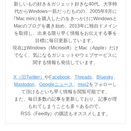
新しいもの好き＆ガジェット好きな40代。大学時
代からWindows一筋だったものの、2005年9月に
｢Mac mini｣を購入したのをきっかけにWindowsと
Macのブログを書き始め、2013年に独自ドメイン
を取得し、出来る限り早く情報をお伝えする事を
目標に毎日更新しています。
現在はWindows（Microsoft）とMac（Apple）だけ
でなく、気になるガジェットやウェブサービスに
関する情報も発信しています。
X（旧Twitter）
や
Facebook
、
Threads
、
Bluesky
、
Mastodon
、
Googleニュース
、
mixi2
をフォローし
て頂けるといち早く情報を閲覧可能です。
また、毎日多数の記事を更新しており、記事が埋
もれてしまうことも多々あるので、
RSS（Feedly）の購読もオススメします。