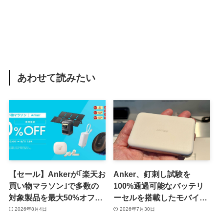
あわせて読みたい
【セール】Ankerが｢楽天お
Anker、釘刺し試験を
買い物マラソン｣で多数の
100%通過可能なバッテリ
対象製品を最大50%オフで
ーセルを搭載したモバイル
販売するセールを開催中
バッテリー｢Anker Nano
2026年8月4日
2026年7月30日