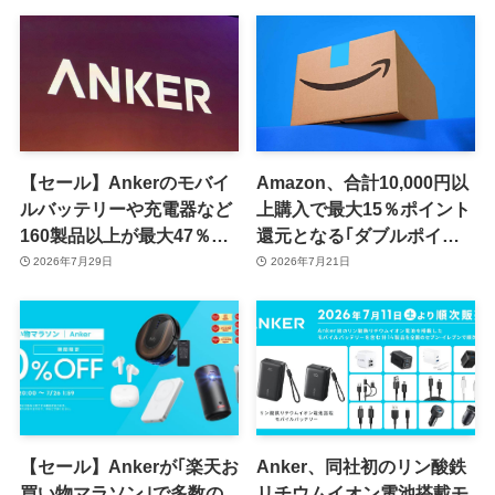
（8月11日まで）
Power Bank (MagGo,
Plus)｣の一般販売を開始
【セール】Ankerのモバイ
Amazon、合計10,000円以
ルバッテリーや充電器など
上購入で最大15％ポイント
160製品以上が最大47％オ
還元となる｢ダブルポイン
フに
ト Rush｣キャンペーンを開
2026年7月29日
2026年7月21日
催中 ｰ Anker製品が複数対
象に
【セール】Ankerが｢楽天お
Anker、同社初のリン酸鉄
買い物マラソン｣で多数の
リチウムイオン電池搭載モ