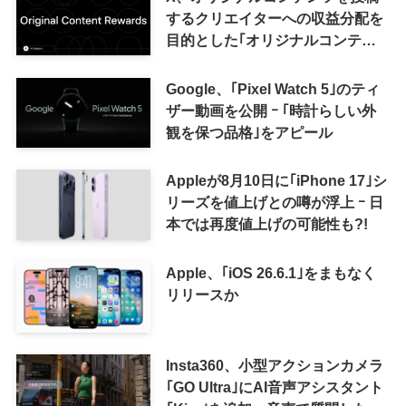
するクリエイターへの収益分配を
目的とした｢オリジナルコンテン
ツ報酬プログラム｣を導入へ ｰ 従
来の｢収益分配｣は廃止
Google、｢Pixel Watch 5｣のティ
ザー動画を公開 ｰ ｢時計らしい外
観を保つ品格｣をアピール
Appleが8月10日に｢iPhone 17｣シ
リーズを値上げとの噂が浮上 ｰ 日
本では再度値上げの可能性も?!
Apple、｢iOS 26.6.1｣をまもなく
リリースか
Insta360、小型アクションカメラ
｢GO Ultra｣にAI音声アシスタント