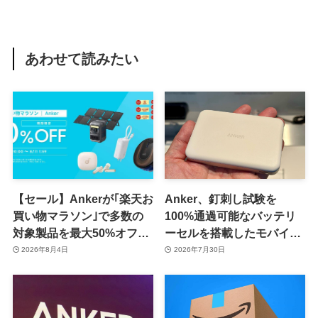
あわせて読みたい
【セール】Ankerが｢楽天お
Anker、釘刺し試験を
買い物マラソン｣で多数の
100%通過可能なバッテリ
対象製品を最大50%オフで
ーセルを搭載したモバイル
販売するセールを開催中
バッテリー｢Anker Nano
2026年8月4日
2026年7月30日
（8月11日まで）
Power Bank (MagGo,
Plus)｣の一般販売を開始