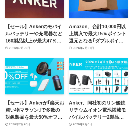
【セール】Ankerのモバイ
Amazon、合計10,000円以
ルバッテリーや充電器など
上購入で最大15％ポイント
160製品以上が最大47％オ
還元となる｢ダブルポイン
フに
ト Rush｣キャンペーンを開
2026年7月29日
2026年7月21日
催中 ｰ Anker製品が複数対
象に
【セール】Ankerが｢楽天お
Anker、同社初のリン酸鉄
買い物マラソン｣で多数の
リチウムイオン電池搭載モ
対象製品を最大50%オフで
バイルバッテリー2製品を
販売するセールを開催中
含む14製品をセブン-イレ
2026年7月20日
2026年7月6日
（7月26日まで）
ブンで販売へ