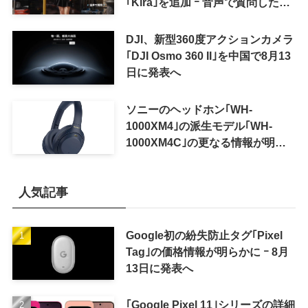
｢Kira｣を追加 ｰ 音声で質問した
り、リアルタイム翻訳などが利用
可能に
DJI、新型360度アクションカメラ
｢DJI Osmo 360 II｣を中国で8月13
日に発表へ
ソニーのヘッドホン｢WH-
1000XM4｣の派生モデル｢WH-
1000XM4C｣の更なる情報が明ら
かに
人気記事
Google初の紛失防止タグ｢Pixel
Tag｣の価格情報が明らかに ｰ 8月
13日に発表へ
｢Google Pixel 11｣シリーズの詳細