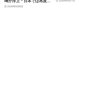
噂が浮上 ｰ 日本では再度値
2026年8月7日
上げの可能性も?!
2026年8月8日