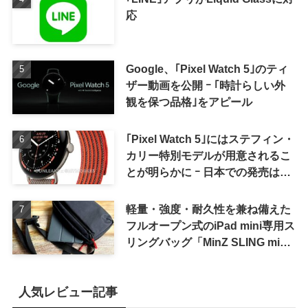
応
Google、｢Pixel Watch 5｣のティ
ザー動画を公開 ｰ ｢時計らしい外
観を保つ品格｣をアピール
｢Pixel Watch 5｣にはステフィン・
カリー特別モデルが用意されるこ
とが明らかに ｰ 日本での発売は期
待しない方が良さそう
軽量・強度・耐久性を兼ね備えた
フルオープン式のiPad mini専用ス
リングバッグ「MinZ SLING mini
for iPad mini」発売
人気レビュー記事