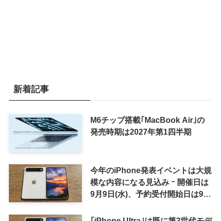
新着記事
M6チップ搭載｢MacBook Air｣の
発売時期は2027年第1四半期
今年のiPhone発表イベントは大規
模な内容になる見込み ｰ 開催日は
9月9日(水)、予約受付開始日は9月
12日(土)の予想
｢iPhone Ultra｣は既に第3世代モデ