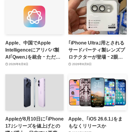
Apple、中国でApple
｢iPhone Ultra｣用とされる
Intelligenceにアリババ製
サードパーティ製レンズプ
AI｢Qwen｣を統合 ｰ ただ、
ロテクターが登場 ｰ 2眼カ
ユーザーガイドを公開後に
メラ搭載や一部本体カラー
2026年8月9日
2026年8月9日
削除
を示唆
Appleが8月10日に｢iPhone
Apple、｢iOS 26.6.1｣をま
17｣シリーズを値上げとの
もなくリリースか