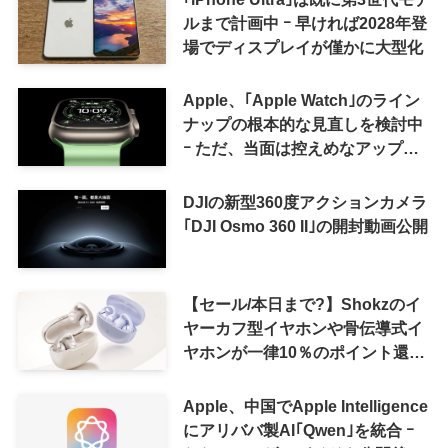
ルまで計画中 ｰ 早ければ2028年登
場でディスプレイが僅かに大型化
Apple、｢Apple Watch｣のライン
ナップの根本的な見直しを検討中
ｰ ただ、当面は控えめなアップグ
レードが続く見通し
DJIの新型360度アクションカメラ
｢DJI Osmo 360 II｣の開封動画公開
【セール/本日まで?】Shokzのイ
ヤーカフ型イヤホンや骨伝導式イ
ヤホンが一律10％のポイント還元
に
Apple、中国でApple Intelligence
にアリババ製AI｢Qwen｣を統合 ｰ