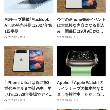
M6チップ搭載｢MacBook
今年のiPhone発表イベント
Air｣の発売時期は2027年第
は大規模な内容になる見込
1四半期
み ｰ 開催日は9月9日(水)、
予約受付開始日は9月12日
2026年8月10日
2026年8月10日
(土)の予想
｢iPhone Ultra｣は既に第3
Apple、｢Apple Watch｣の
世代モデルまで計画中 ｰ 早
ラインナップの根本的な見
ければ2028年登場でディス
直しを検討中 ｰ ただ、当面
プレイが僅かに大型化
は控えめなアップグレード
2026年8月10日
2026年8月10日
が続く見通し