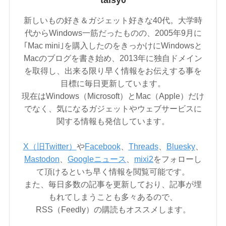
taisy0
新しいもの好き＆ガジェット好きな40代。大学時
代からWindows一筋だったものの、2005年9月に
｢Mac mini｣を購入したのをきっかけにWindowsと
Macのブログを書き始め、2013年に独自ドメイン
を取得し、出来る限り早く情報をお伝えする事を
目標に毎日更新しています。
現在はWindows（Microsoft）とMac（Apple）だけ
でなく、気になるガジェットやウェブサービスに
関する情報も発信しています。
X（旧Twitter）
や
Facebook
、
Threads
、
Bluesky
、
Mastodon
、
Googleニュース
、
mixi2
をフォローし
て頂けるといち早く情報を閲覧可能です。
また、毎日多数の記事を更新しており、記事が埋
もれてしまうことも多々あるので、
RSS（Feedly）の購読もオススメします。