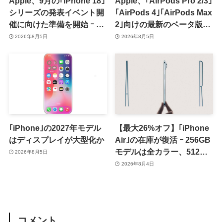
Apple、9月の｢iPhone 18｣
Apple、｢AirPods Pro 2/3｣
シリーズの発表イベント開
｢AirPods 4｣｢AirPods Max
催に向けた準備を開始 ｰ 9
2｣向けの最新のベータ版フ
月8日か9月9日に開催見込
ァームウェア｢9A5336b｣を
2026年8月5日
2026年8月5日
み
提供開始
｢iPhone｣の2027年モデル
【最大26%オフ】｢iPhone
はディスプレイが大型化か
Air｣の在庫が復活 ｰ 256GB
モデルは全カラー、512GB
2026年8月5日
モデルはホワイト以外が在
2026年8月4日
庫有り
コメント