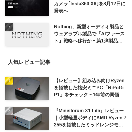
カメラ｢Insta360 X6｣を8月12日に
発表へ
Nothing、新型オーディオ製品と
ウェアラブル製品で「AIファース
ト」戦略へ移行か ｰ 第1弾製品は
8〜9月に順次発表との情報
人気レビュー記事
【レビュー】組み込み向けRyzen
を搭載した格安ミニPC「NiPoGi
P1」をチェック ｰ 1年前の同価格
帯モデルより高性能
『Minisforum X1 Lite』レビュー
｜小型軽量ボディにAMD Ryzen 7
255を搭載したミッドレンジモデ
ル