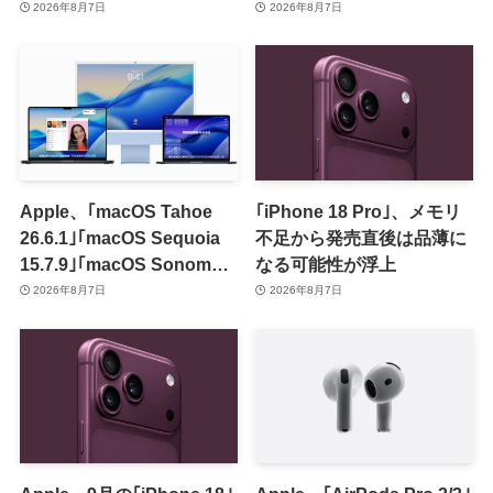
のセールを開催中
2026年8月7日
2026年8月7日
Apple、｢macOS Tahoe
｢iPhone 18 Pro｣、メモリ
26.6.1｣｢macOS Sequoia
不足から発売直後は品薄に
15.7.9｣｢macOS Sonoma
なる可能性が浮上
14.8.9｣をリリース ｰ 画面共
2026年8月7日
2026年8月7日
有の脆弱性を修正