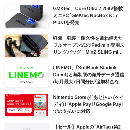
GMKtec、Core Ultra 7 258V搭載
ミニPC｢GMKtec NucBox K17
Plus｣を発売
軽量・強度・耐久性を兼ね備えた
フルオープン式のiPad mini専用ス
リングバッグ「MinZ SLING mini
for iPad mini」発売
LINEMO、｢SoftBank Starlink
Direct｣と無制限の海外データ通信
(毎月最大7日間分)が追加料金なし
で利用可能に
Nintendo Storeが｢あと払い (ペイ
ディ)｣｢Apple Pay｣｢Google Pay｣
での支払いに対応
【セール】Appleの｢AirTag (第2