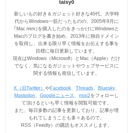
taisy0
新しいもの好き＆ガジェット好きな40代。大学時
代からWindows一筋だったものの、2005年9月に
｢Mac mini｣を購入したのをきっかけにWindowsと
Macのブログを書き始め、2013年に独自ドメイン
を取得し、出来る限り早く情報をお伝えする事を
目標に毎日更新しています。
現在はWindows（Microsoft）とMac（Apple）だけ
でなく、気になるガジェットやウェブサービスに
関する情報も発信しています。
X（旧Twitter）
や
Facebook
、
Threads
、
Bluesky
、
Mastodon
、
Googleニュース
、
mixi2
をフォローし
て頂けるといち早く情報を閲覧可能です。
また、毎日多数の記事を更新しており、記事が埋
もれてしまうことも多々あるので、
RSS（Feedly）の購読もオススメします。