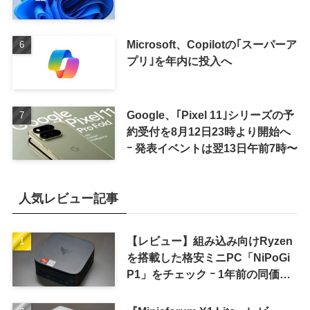
Microsoft、Copilotの｢スーパーア
プリ｣を年内に投入へ
Google、｢Pixel 11｣シリーズの予
約受付を8月12日23時より開始へ
ｰ 発表イベントは翌13日午前7時〜
人気レビュー記事
【レビュー】組み込み向けRyzen
を搭載した格安ミニPC「NiPoGi
P1」をチェック ｰ 1年前の同価格
帯モデルより高性能