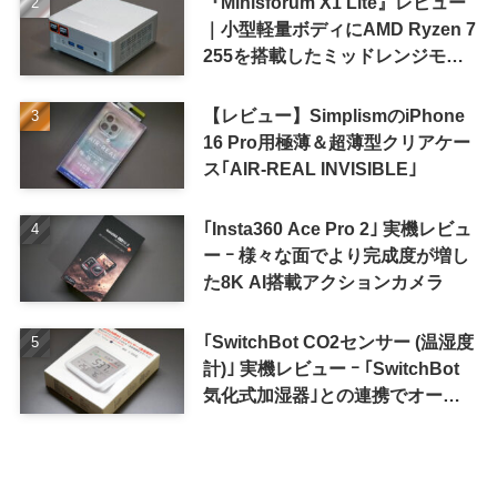
『Minisforum X1 Lite』レビュー
｜小型軽量ボディにAMD Ryzen 7
255を搭載したミッドレンジモデ
ル
【レビュー】SimplismのiPhone
16 Pro用極薄＆超薄型クリアケー
ス｢AIR-REAL INVISIBLE｣
｢Insta360 Ace Pro 2｣ 実機レビュ
ー ｰ 様々な面でより完成度が増し
た8K AI搭載アクションカメラ
｢SwitchBot CO2センサー (温湿度
計)｣ 実機レビュー ｰ ｢SwitchBot
気化式加湿器｣との連携でオート
メーション化が便利