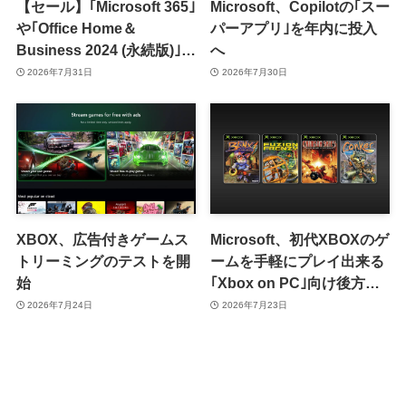
【セール】｢Microsoft 365｣
Microsoft、Copilotの｢スー
や｢Office Home＆
パーアプリ｣を年内に投入
Business 2024 (永続版)｣が
へ
｢Amazon暮らし応援サマ
2026年7月31日
2026年7月30日
ーセール｣で最大12％オフ
に
XBOX、広告付きゲームス
Microsoft、初代XBOXのゲ
トリーミングのテストを開
ームを手軽にプレイ出来る
始
｢Xbox on PC｣向け後方互
換性機能を発表
2026年7月24日
2026年7月23日