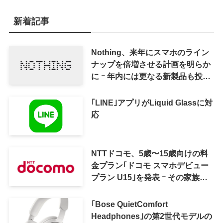
新着記事
Nothing、来年にスマホのライン
ナップを倍増させる計画を明らか
に ｰ 年内には更なる新製品も投入
へ
｢LINE｣アプリがLiquid Glassに対
応
NTTドコモ、5歳〜15歳向けの料
金プラン｢ドコモ スマホデビュー
プラン U15｣を発表 ｰ その家族が
おトクになる｢ドコモ 親子割｣も
｢Bose QuietComfort
Headphones｣の第2世代モデルの