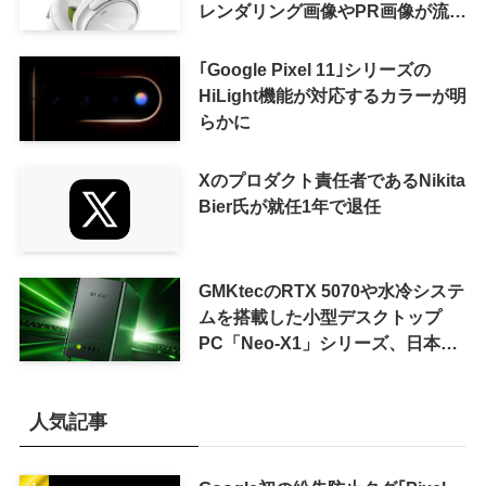
レンダリング画像やPR画像が流出
ｰ まもなく発表か
｢Google Pixel 11｣シリーズの
HiLight機能が対応するカラーが明
らかに
Xのプロダクト責任者であるNikita
Bier氏が就任1年で退任
GMKtecのRTX 5070や水冷システ
ムを搭載した小型デスクトップ
PC「Neo-X1」シリーズ、日本で
も9月中旬に発売へ
人気記事