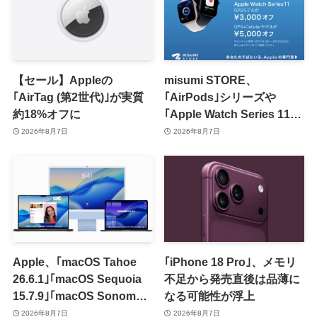
【セール】Appleの
misumi STORE、
｢AirTag (第2世代)｣が実質
｢AirPods｣シリーズや
約18%オフに
｢Apple Watch Series 11｣
のセールを開催中
2026年8月7日
2026年8月7日
Apple、｢macOS Tahoe
｢iPhone 18 Pro｣、メモリ
26.6.1｣｢macOS Sequoia
不足から発売直後は品薄に
15.7.9｣｢macOS Sonoma
なる可能性が浮上
14.8.9｣をリリース ｰ 画面共
2026年8月7日
2026年8月7日