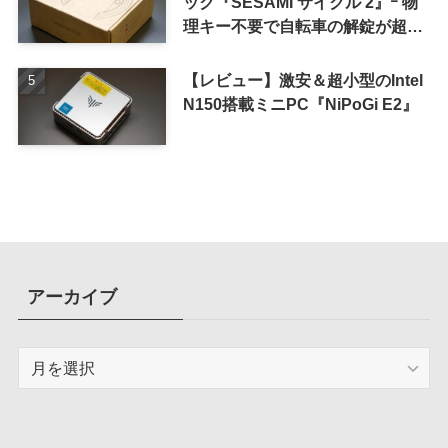
ック『SESAMI サイクル 2』ｰ 物
理キー不要で自転車の解錠が超簡
単に
【レビュー】激安＆超小型のIntel
N150搭載ミニPC『NiPoGi E2』
アーカイブ
ア
ー
カ
イ