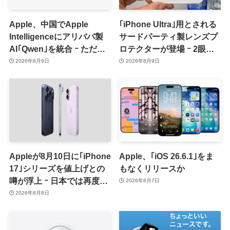
Apple、中国でApple
｢iPhone Ultra｣用とされる
Intelligenceにアリババ製
サードパーティ製レンズプ
AI｢Qwen｣を統合 ｰ ただ、
ロテクターが登場 ｰ 2眼カ
ユーザーガイドを公開後に
メラ搭載や一部本体カラー
2026年8月9日
2026年8月9日
削除
を示唆
Appleが8月10日に｢iPhone
Apple、｢iOS 26.6.1｣をま
17｣シリーズを値上げとの
もなくリリースか
噂が浮上 ｰ 日本では再度値
2026年8月7日
上げの可能性も?!
2026年8月8日