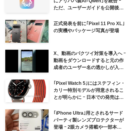
にアリババ製AI｢Qwen｣を統合 ｰ
ただ、ユーザーガイドを公開後に
削除
正式発表を前に｢Pixel 11 Pro XL｣
の実機やパッケージ写真が登場
X、動画のパクツイ対策を導入へ ｰ
動画をダウンロードすると元の作
成者のユーザー名の透かしが入る
ように
｢Pixel Watch 5｣にはステフィン・
カリー特別モデルが用意されるこ
とが明らかに ｰ 日本での発売は期
待しない方が良さそう
｢iPhone Ultra｣用とされるサード
パーティ製レンズプロテクターが
登場 ｰ 2眼カメラ搭載や一部本体