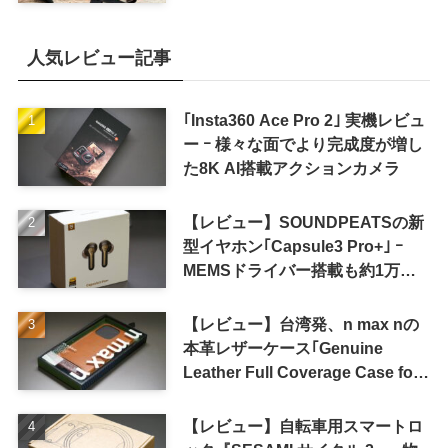
for iPad mini」発売
人気レビュー記事
｢Insta360 Ace Pro 2｣ 実機レビュ
ー ｰ 様々な面でより完成度が増し
た8K AI搭載アクションカメラ
【レビュー】SOUNDPEATSの新
型イヤホン｢Capsule3 Pro+｣ ｰ
MEMSドライバー搭載も約1万円
の高コスパが特徴
【レビュー】台湾発、n max nの
本革レザーケース｢Genuine
Leather Full Coverage Case for
iPhone 16 Pro｣
【レビュー】自転車用スマートロ