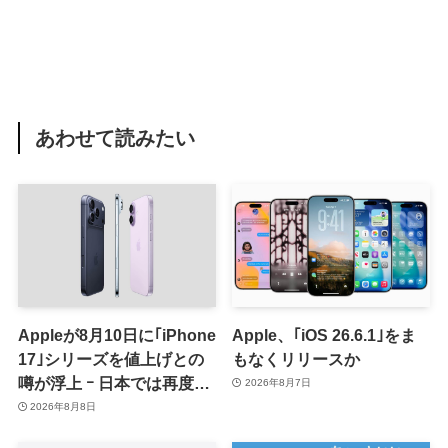
あわせて読みたい
Appleが8月10日に｢iPhone
Apple、｢iOS 26.6.1｣をま
17｣シリーズを値上げとの
もなくリリースか
噂が浮上 ｰ 日本では再度値
2026年8月7日
上げの可能性も?!
2026年8月8日