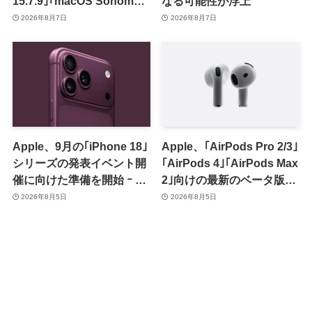
15.7.9｣｢macOS Sonoma
なる可能性が浮上
14.8.9｣をリリース ｰ 画面共
2026年8月7日
2026年8月7日
有の脆弱性を修正
Apple、9月の｢iPhone 18｣
Apple、｢AirPods Pro 2/3｣
シリーズの発表イベント開
｢AirPods 4｣｢AirPods Max
催に向けた準備を開始 ｰ 9
2｣向けの最新のベータ版フ
月8日か9月9日に開催見込
ァームウェア｢9A5336b｣を
2026年8月5日
2026年8月5日
み
提供開始