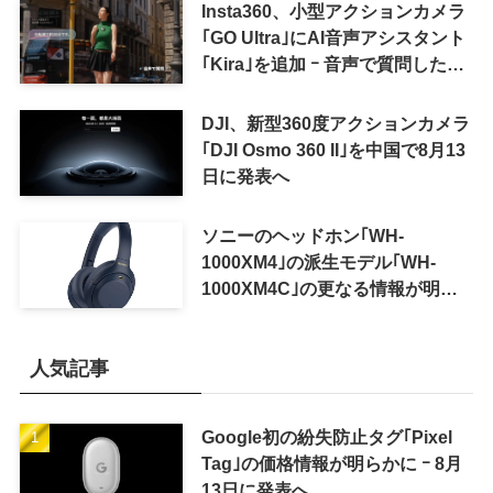
Insta360、小型アクションカメラ
｢GO Ultra｣にAI音声アシスタント
｢Kira｣を追加 ｰ 音声で質問した
り、リアルタイム翻訳などが利用
可能に
DJI、新型360度アクションカメラ
｢DJI Osmo 360 II｣を中国で8月13
日に発表へ
ソニーのヘッドホン｢WH-
1000XM4｣の派生モデル｢WH-
1000XM4C｣の更なる情報が明ら
かに
人気記事
Google初の紛失防止タグ｢Pixel
Tag｣の価格情報が明らかに ｰ 8月
13日に発表へ