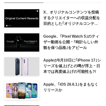
X、オリジナルコンテンツを投稿
するクリエイターへの収益分配を
目的とした｢オリジナルコンテン
ツ報酬プログラム｣を導入へ ｰ 従
来の｢収益分配｣は廃止
Google、｢Pixel Watch 5｣のティ
ザー動画を公開 ｰ ｢時計らしい外
観を保つ品格｣をアピール
Appleが8月10日に｢iPhone 17｣シ
リーズを値上げとの噂が浮上 ｰ 日
本では再度値上げの可能性も?!
Apple、｢iOS 26.6.1｣をまもなく
リリースか