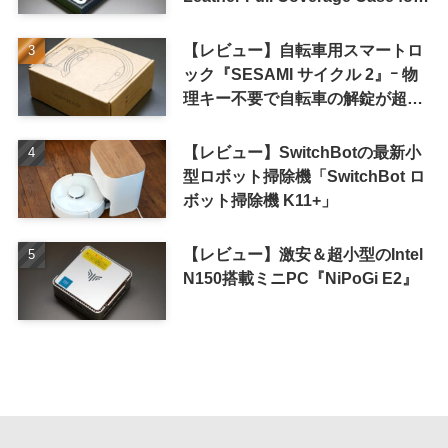
iPhone 16 Pro｣
【レビュー】自転車用スマートロ
ック『SESAMI サイクル 2』ｰ 物
理キー不要で自転車の解錠が超簡
単に
【レビュー】SwitchBotの最新小
型ロボット掃除機「SwitchBot ロ
ボット掃除機 K11+」
【レビュー】激安＆超小型のIntel
N150搭載ミニPC『NiPoGi E2』