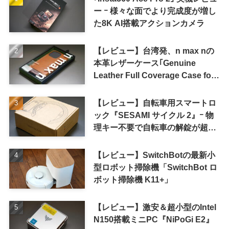
ー ｰ 様々な面でより完成度が増し
た8K AI搭載アクションカメラ
【レビュー】台湾発、n max nの
本革レザーケース｢Genuine
Leather Full Coverage Case for
iPhone 16 Pro｣
【レビュー】自転車用スマートロ
ック『SESAMI サイクル 2』ｰ 物
理キー不要で自転車の解錠が超簡
単に
【レビュー】SwitchBotの最新小
型ロボット掃除機「SwitchBot ロ
ボット掃除機 K11+」
【レビュー】激安＆超小型のIntel
N150搭載ミニPC『NiPoGi E2』