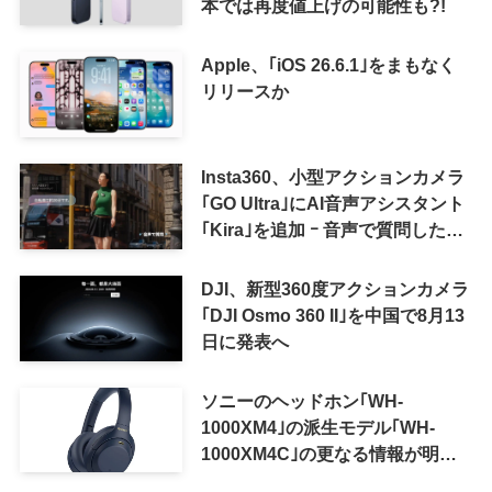
本では再度値上げの可能性も?!
Apple、｢iOS 26.6.1｣をまもなく
リリースか
Insta360、小型アクションカメラ
｢GO Ultra｣にAI音声アシスタント
｢Kira｣を追加 ｰ 音声で質問した
り、リアルタイム翻訳などが利用
可能に
DJI、新型360度アクションカメラ
｢DJI Osmo 360 II｣を中国で8月13
日に発表へ
ソニーのヘッドホン｢WH-
1000XM4｣の派生モデル｢WH-
1000XM4C｣の更なる情報が明ら
かに