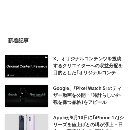
新着記事
X、オリジナルコンテンツを投稿
するクリエイターへの収益分配を
目的とした｢オリジナルコンテン
ツ報酬プログラム｣を導入へ ｰ 従
来の｢収益分配｣は廃止
Google、｢Pixel Watch 5｣のティ
ザー動画を公開 ｰ ｢時計らしい外
観を保つ品格｣をアピール
Appleが8月10日に｢iPhone 17｣シ
リーズを値上げとの噂が浮上 ｰ 日